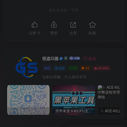
喜欢就支持一下吧
点赞
15
赞赏
分享
收藏
怪盗G德
关注
0
422
29
45
58.9W+
这家伙很懒，什么都没有写...
新太极激活工具下载/教程/充值/开户(QQ交流群号749113977)
黑苹果显卡和CPU支持情况以及购买硬件防踩坑指南