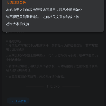
古德网络公告
本站由于之前被攻击导致访问异常，现已全部初始化
来自黑果小兵的10.15.6的黑苹果系统镜像自带的四叶草引导
迫不得已只能重新建站，之前相关文章会陆续上传
EFI文件
感谢大家的支持
四叶草5119
©
版权声明
1
修改版本苹果安卓及电脑软件，加群提示为修改者自留，
非本站信
息
，注意鉴别；
2
本网站部分资源来源于网络，仅供大家学习与参考，请于下载后24
小时内删除；
3
若作商业用途，请联系原作者授权，若本站侵犯了您的权益请联系
站长进行删除处理；
4
文章版权归作者所有，未经允许请勿转载。
THE END
工具教程