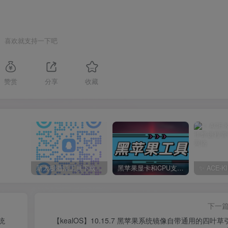
喜欢就支持一下吧
赞赏
分享
收藏
新太极激活工具下载/教程/充值/开户(QQ交流群号749113977)
黑苹果显卡和CPU支持情况以及购买硬件防踩坑指南
下一
统
【kealOS】10.15.7 黑苹果系统镜像自带通用的四叶草