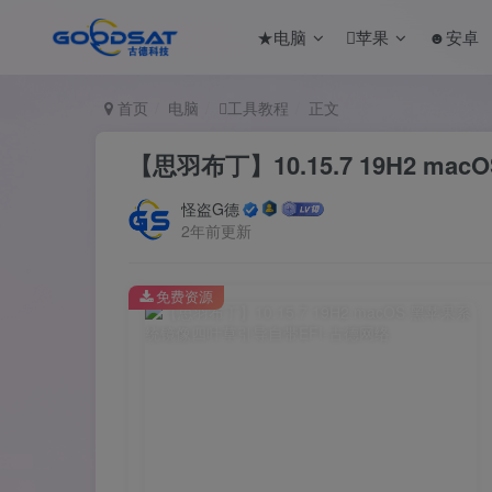
★电脑
苹果
☻安卓
首页
电脑
工具教程
正文
【思羽布丁】10.15.7 19H2 m
怪盗G德
2年前更新
免费资源