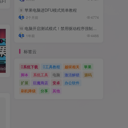
EFI
苹果电脑进DFU模式简单教程
9
2个月前
4774
电脑开启测试模式！禁用驱动程序强制签名！（大概操作方法）
10
1年前
4466
标签云
系统下载
工具教程
越狱相关
苹果
黑苹果必备：Intel核显platform ID整理及smbios速查表
利用Hackintool打开第8代核显HDMI/DVI输出的正确姿势
脚本
系统工具
电脑
激活解锁
源码
扩展
巨魔商店
安卓
办公软件
刷机降级
分享
其他