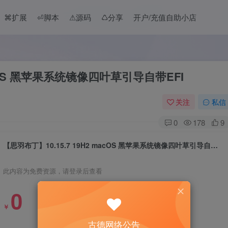
⌘扩展
⏎脚本
⚠︎源码
♺分享
开户/充值自助小店
acOS 黑苹果系统镜像四叶草引导自带EFI
关注
私信
0
178
9
【思羽布丁】10.15.7 19H2 macOS 黑苹果系统镜像四叶草引导自带EFI
此内容为免费资源，请登录后查看
0
￥
古德网络公告