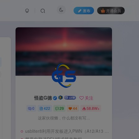
发布
开通会员
怪盗G德
关注
0
422
29
44
58.8W+
这家伙很懒，什么都没有写...
usbliter8利用开发板进入PWN（A12/A13 SecureROM 漏洞利用）