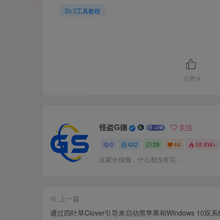
工具教程
点赞
9
怪盗G德
关注
0
422
29
44
58.8W+
这家伙很懒，什么都没有写...
上一篇
通过四叶草Clover引导来启动黑苹果和Windows 10双系