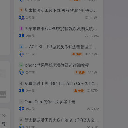
新太极激活工具下载/教程/充值/开户(QQ交流群号:523943346)
2
3天前
1.4W+
黑苹果显卡和CPU支持情况以及购买硬件防踩坑指南
3
2年前
1.2W+
✨ ACE-KILLER游戏反作弊进程管理工具 ✨
4
1.1W+
1年前
免费
iphone苹果手机完美降级超详细教程
5
1W+
2年前
免费
免费绕过工具FRPFILE All in One 2.8.2，支持iOS 12.5.3~14.8
6
6754
2年前
免费
✨ ACE-KILLER游戏反作弊进程管理工具 ✨
iphone苹果手机完美降级超详细教程
免费绕过工具FRPFILE All in One 2.8.2，支持iOS 12.5.3~14.8
OpenCore简体中文参考手册
7
2年前
5972
篇
新太极激活工具大客户洽谈（QQ官方交流群：523943346）
8
引导
3天前
5481