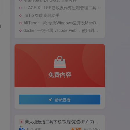
苹果电脑进DFU模式简单教程
✨ ACE-KILLER游戏反作弊进程管理工具 ✨
ImTip 智能桌面助手
AltTaber一款 专为Windows💻️开发MacOS 风格的窗口/应用切换器
的
docker 一键部署 vscode-web ：使用浏览器远程开发
免费内容
登录查看
新太极激活工具下载/教程/充值/开户(QQ交流群号749113977)
1
15.5W+
10个月前
免费