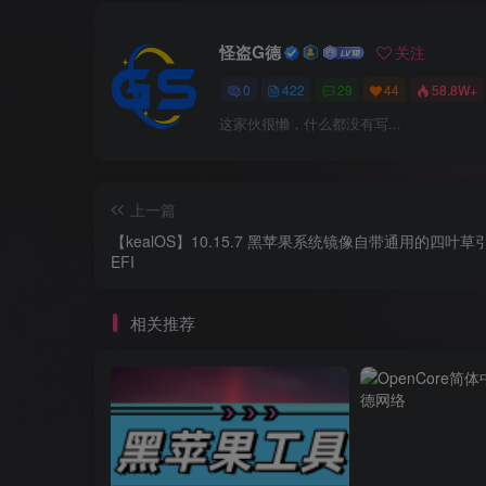
怪盗G德
关注
0
422
29
44
58.8W+
这家伙很懒，什么都没有写...
上一篇
【kealOS】10.15.7 黑苹果系统镜像自带通用的四叶草
EFI
相关推荐