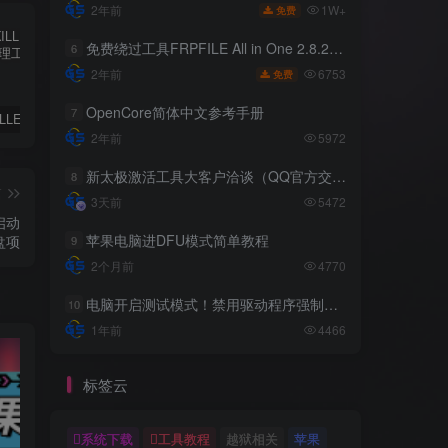
1W+
2年前
免费
免费绕过工具FRPFILE All in One 2.8.2，支持iOS 12.5.3~14.8
6
6753
2年前
免费
OpenCore简体中文参考手册
7
✨ ACE-KILLER游戏反作弊进程管理工具 ✨
iphone苹果手机完美降级超详细教程
免费绕过工具FRPFILE All in One 2.8.2，支持iOS 12.5.3~14.8
2年前
5972
新太极激活工具大客户洽谈（QQ官方交流群：523943346）
8
篇
3天前
5472
启动
苹果电脑进DFU模式简单教程
盘项
9
2个月前
4770
电脑开启测试模式！禁用驱动程序强制签名！（大概操作方法）
10
1年前
4466
标签云
系统下载
工具教程
越狱相关
苹果