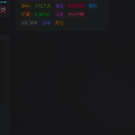
脚本
系统工具
电脑
激活解锁
源码
黑苹果必备：Intel核显platform ID整理及smbios速查表
利用Hackintool打开第8代核显HDMI/DVI输出的正确姿势
扩展
巨魔商店
安卓
办公软件
刷机降级
分享
其他