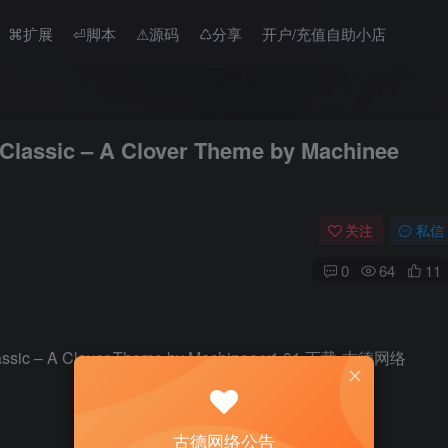
⌘扩展
⏎脚本
⚠︎源码
♺分享
开户/充值自助小店
ic – A Clover Theme by Machinee
关注
私信
0
64
11
古德网络公告