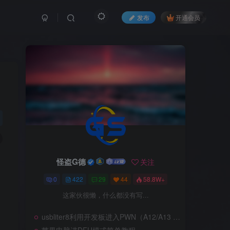
发布
开通会员
怪盗G德
关注
0
422
29
44
58.8W+
这家伙很懒，什么都没有写...
usbliter8利用开发板进入PWN（A12/A13 SecureROM 漏洞利用）