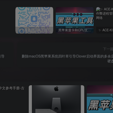
新太极激活工具下载/教程/充值/开户(QQ交流群号749113977)
黑苹果显卡和CPU支持情况以及购买硬件防踩坑指南
下一
引导
删除macOS黑苹果系统四叶草引导Clover启动界面的多余
硬