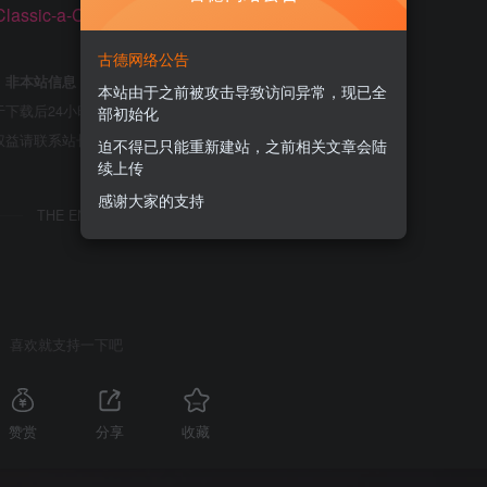
Classic-a-Clover-Bootloader-Theme
古德网络公告
，
非本站信息
，注意鉴别；
本站由于之前被攻击导致访问异常，现已全
下载后24小时内删除；
部初始化
权益请联系站长进行删除处理；
迫不得已只能重新建站，之前相关文章会陆
续上传
感谢大家的支持
THE END
喜欢就支持一下吧
赞赏
分享
收藏