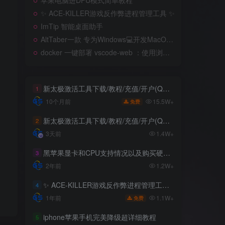
苹果电脑进DFU模式简单教程
✨ ACE-KILLER游戏反作弊进程管理工具 ✨
ImTip 智能桌面助手
AltTaber一款 专为Windows💻️开发MacOS 风格的窗口/应用切换器
docker 一键部署 vscode-web ：使用浏览器远程开发
新太极激活工具下载/教程/充值/开户(QQ交流群号749113977)
1
15.5W+
10个月前
免费
新太极激活工具下载/教程/充值/开户(QQ交流群号:523943346)
2
3天前
1.4W+
黑苹果显卡和CPU支持情况以及购买硬件防踩坑指南
3
2年前
1.2W+
✨ ACE-KILLER游戏反作弊进程管理工具 ✨
4
1.1W+
1年前
免费
iphone苹果手机完美降级超详细教程
5