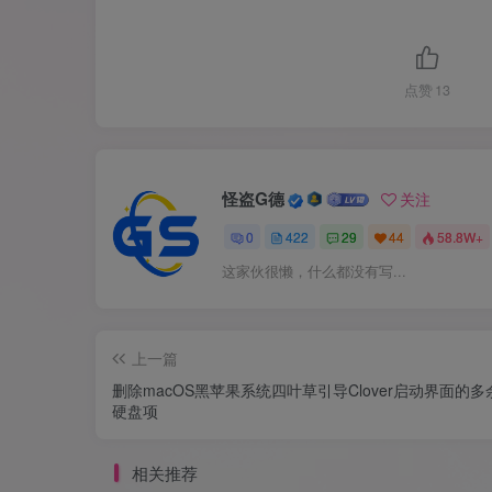
点赞
13
怪盗G德
关注
0
422
29
44
58.8W+
这家伙很懒，什么都没有写...
上一篇
删除macOS黑苹果系统四叶草引导Clover启动界面的
硬盘项
相关推荐