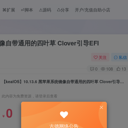
⌘扩展
⏎脚本
⚠︎源码
♺分享
开户/充值自助小店
镜像自带通用的四叶草 Clover引导EFI
关注
私信
0
108
13
【kealOS】10.13.6 黑苹果系统镜像自带通用的四叶草 Clover引导EFI
此内容为免费资源，请登录后查看
0
￥
古德网络公告