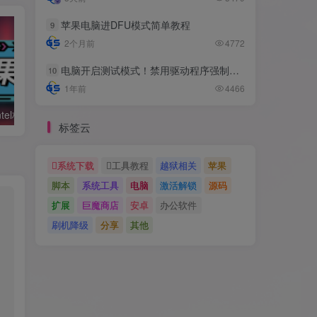
苹果电脑进DFU模式简单教程
9
2个月前
4772
电脑开启测试模式！禁用驱动程序强制签名！（大概操作方法）
10
1年前
4466
黑苹果必备：Intel核显platform ID整理及smbios速查表
利用Hackintool打开第8代核显HDMI/DVI输出的正确姿势
标签云
系统下载
工具教程
越狱相关
苹果
脚本
系统工具
电脑
激活解锁
源码
扩展
巨魔商店
安卓
办公软件
刷机降级
分享
其他