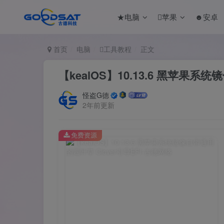
★电脑
苹果
☻安卓
首页
电脑
工具教程
正文
【kealOS】10.13.6 黑苹果系统
怪盗G德
2年前更新
免费资源