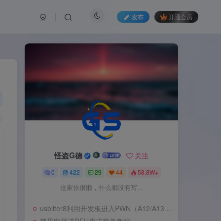
发布
开通会员
怪盗G德
关注
0
422
29
44
58.8W+
这家伙很懒，什么都没有写...
usbliter8利用开发板进入PWN（A12/A13 SecureROM 漏洞利用）