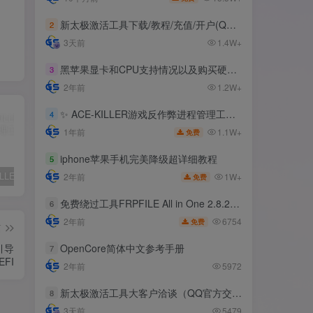
新太极激活工具下载/教程/充值/开户(QQ交流群号:523943346)
2
3天前
1.4W+
黑苹果显卡和CPU支持情况以及购买硬件防踩坑指南
3
2年前
1.2W+
✨ ACE-KILLER游戏反作弊进程管理工具 ✨
4
1.1W+
1年前
免费
iphone苹果手机完美降级超详细教程
5
✨ ACE-KILLER游戏反作弊进程管理工具 ✨
iphone苹果手机完美降级超详细教程
免费绕过工具FRPFILE All in One 2.8.2，支持iOS 12.5.3~14.8
1W+
2年前
免费
免费绕过工具FRPFILE All in One 2.8.2，支持iOS 12.5.3~14.8
6
6754
2年前
免费
篇
引导
OpenCore简体中文参考手册
7
EFI
2年前
5972
新太极激活工具大客户洽谈（QQ官方交流群：523943346）
8
3天前
5479