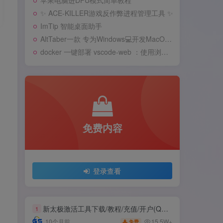
苹果电脑进DFU模式简单教程
✨ ACE-KILLER游戏反作弊进程管理工具 ✨
ImTip 智能桌面助手
AltTaber一款 专为Windows💻️开发MacOS 风格的窗口/应用切换器
docker 一键部署 vscode-web ：使用浏览器远程开发
免费内容
登录查看
新太极激活工具下载/教程/充值/开户(QQ交流群号749113977)
1
15.5W+
10个月前
免费