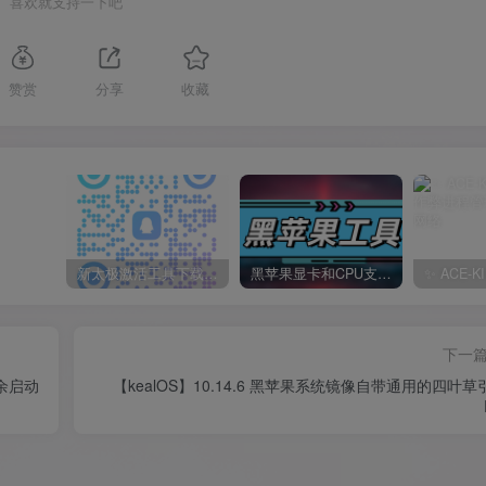
喜欢就支持一下吧
赞赏
分享
收藏
新太极激活工具下载/教程/充值/开户(QQ交流群号749113977)
黑苹果显卡和CPU支持情况以及购买硬件防踩坑指南
下一
多余启动
【kealOS】10.14.6 黑苹果系统镜像自带通用的四叶草