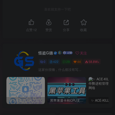
喜欢就支持一下吧
点赞
12
赞赏
分享
收藏
怪盗G德
关注
0
422
29
44
58.8W+
这家伙很懒，什么都没有写...
新太极激活工具下载/教程/充值/开户(QQ交流群号749113977)
黑苹果显卡和CPU支持情况以及购买硬件防踩坑指南