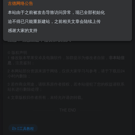
几个骑机车的女孩。
古德网络公告
本站由于之前被攻击导致访问异常，现已全部初始化
迫不得已只能重新建站，之前相关文章会陆续上传
感谢大家的支持
注意：动态主题，需要加载很久
©
版权声明
1
修改版本苹果安卓及电脑软件，加群提示为修改者自留，
非本站信
息
，注意鉴别；
2
本网站部分资源来源于网络，仅供大家学习与参考，请于下载后24
小时内删除；
3
若作商业用途，请联系原作者授权，若本站侵犯了您的权益请联系
站长进行删除处理；
4
文章版权归作者所有，未经允许请勿转载。
THE END
工具教程