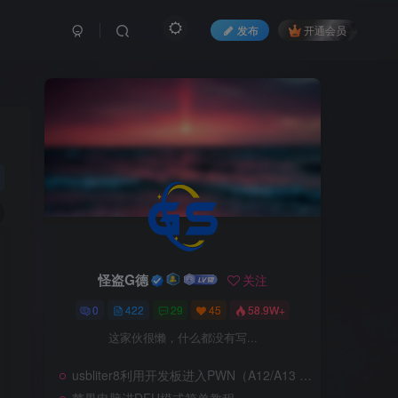
发布
开通会员
怪盗G德
关注
0
422
29
45
58.9W+
这家伙很懒，什么都没有写...
usbliter8利用开发板进入PWN（A12/A13 SecureROM 漏洞利用）