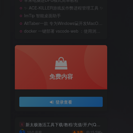
苹果电脑进DFU模式简单教程
✨ ACE-KILLER游戏反作弊进程管理工具 ✨
ImTip 智能桌面助手
AltTaber一款 专为Windows💻️开发MacOS 风格的窗口/应用切换器
docker 一键部署 vscode-web ：使用浏览器远程开发
免费内容
登录查看
新太极激活工具下载/教程/充值/开户(QQ交流群号749113977)
1
15.5W+
10个月前
免费