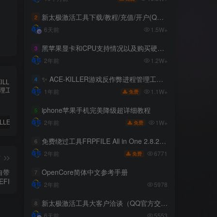
新太极激活工具下载/教程/充值/开户(QQ交流群号:523943346)
2
6天前
1.5W+
黑苹果显卡和CPU支持情况以及购买硬件防踩坑指南
3
2年前
1.2W+
✨ ACE-KILLER游戏反作弊进程管理工具 ✨
4
1.1W+
1年前
免费
iphone苹果手机完美降级超详细教程
5
✨ ACE-KILLER游戏反作弊进程管理工具 ✨
iphone苹果手机完美降级超详细教程
免费绕过工具FRPFILE All in One 2.8.2，支持iOS 12.5.3~14.8
1W+
2年前
免费
免费绕过工具FRPFILE All in One 2.8.2，支持iOS 12.5.3~14.8
6
6771
2年前
免费
篇
自带
OpenCore简体中文参考手册
7
EFI
2年前
5978
新太极激活工具大客户洽谈（QQ官方交流群：523943346）
8
6天前
5553