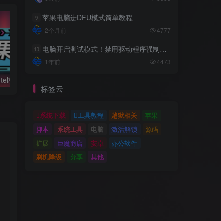
苹果电脑进DFU模式简单教程
9
2个月前
4777
电脑开启测试模式！禁用驱动程序强制签名！（大概操作方法）
10
1年前
4473
黑苹果必备：Intel核显platform ID整理及smbios速查表
利用Hackintool打开第8代核显HDMI/DVI输出的正确姿势
标签云
系统下载
工具教程
越狱相关
苹果
脚本
系统工具
电脑
激活解锁
源码
扩展
巨魔商店
安卓
办公软件
刷机降级
分享
其他