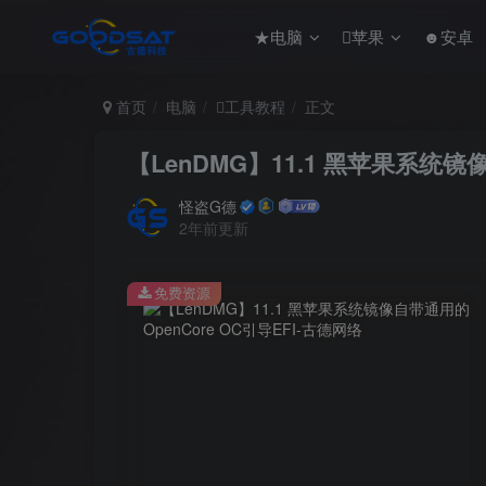
★电脑
苹果
☻安卓
首页
电脑
工具教程
正文
【LenDMG】11.1 黑苹果系统镜像
怪盗G德
2年前更新
免费资源