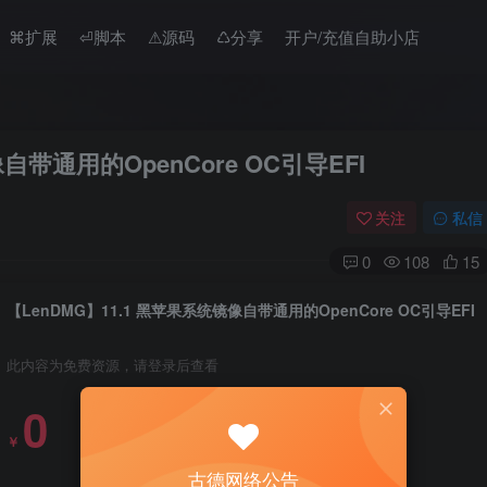
⌘扩展
⏎脚本
⚠︎源码
♺分享
开户/充值自助小店
自带通用的OpenCore OC引导EFI
关注
私信
0
108
15
【LenDMG】11.1 黑苹果系统镜像自带通用的OpenCore OC引导EFI
此内容为免费资源，请登录后查看
0
￥
古德网络公告