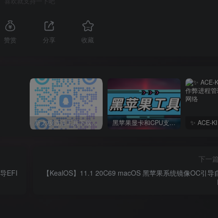
喜欢就支持一下吧
赞赏
分享
收藏
新太极激活工具下载/教程/充值/开户(QQ交流群号749113977)
黑苹果显卡和CPU支持情况以及购买硬件防踩坑指南
下一
导EFI
【KealOS】11.1 20C69 macOS 黑苹果系统镜像OC引导