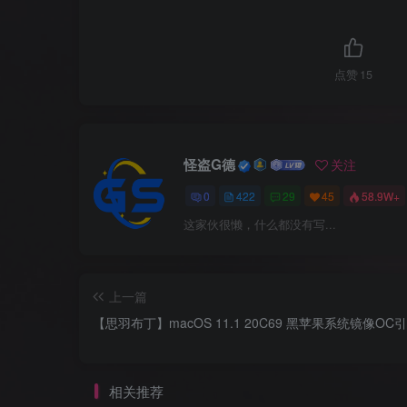
点赞
15
怪盗G德
关注
0
422
29
45
58.9W+
这家伙很懒，什么都没有写...
上一篇
【思羽布丁】macOS 11.1 20C69 黑苹果系统镜像OC引
相关推荐