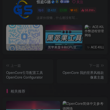
怪盗G德
关注
0
422
29
45
58.8W+
这家伙很懒，什么都没有写...
新太极激活工具下载/教程/充值/开户(QQ交流群号749113977)
黑苹果显卡和CPU支持情况以及购买硬件防踩坑指南
上一篇
下一篇
OpenCore引导配置工具
OpenCore 我的世界风格款
OpenCore Configurator
像素主题
相关推荐