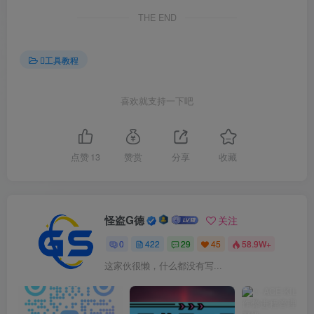
THE END
工具教程
喜欢就支持一下吧
点赞
13
赞赏
分享
收藏
怪盗G德
关注
0
422
29
45
58.9W+
这家伙很懒，什么都没有写...