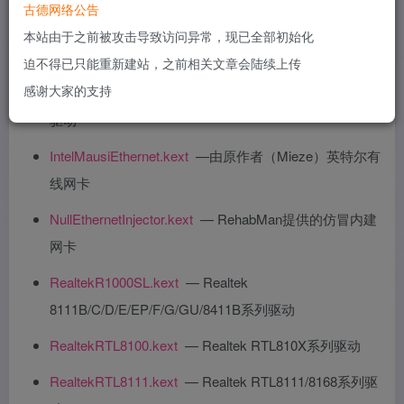
古德网络公告
AtherosL1cEthernet.kext
—高通Atheros AR813x/815x
本站由于之前被攻击导致访问异常，现已全部初始化
驱动
迫不得已只能重新建站，之前相关文章会陆续上传
感谢大家的支持
IntelMausi.kext
—由Acidanthera维护的英特尔有线网卡
驱动
IntelMausiEthernet.kext
—由原作者（Mieze）英特尔有
线网卡
NullEthernetInjector.kext
— RehabMan提供的仿冒内建
网卡
RealtekR1000SL.kext
— Realtek
8111B/C/D/E/EP/F/G/GU/8411B系列驱动
RealtekRTL8100.kext
— Realtek RTL810X系列驱动
RealtekRTL8111.kext
— Realtek RTL8111/8168系列驱