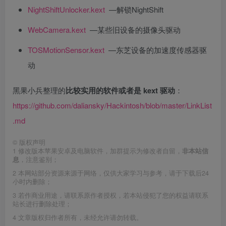
NightShiftUnlocker.kext
—解锁NightShift
WebCamera.kext
—某些旧设备的摄像头驱动
TOSMotionSensor.kext
—东芝设备的加速度传感器驱
动
黑果小兵整理的
比较实用的软件或者是 kext 驱动
：
https://github.com/daliansky/Hackintosh/blob/master/LinkList
.md
©
版权声明
1
修改版本苹果安卓及电脑软件，加群提示为修改者自留，
非本站信
息
，注意鉴别；
2
本网站部分资源来源于网络，仅供大家学习与参考，请于下载后24
小时内删除；
3
若作商业用途，请联系原作者授权，若本站侵犯了您的权益请联系
站长进行删除处理；
4
文章版权归作者所有，未经允许请勿转载。