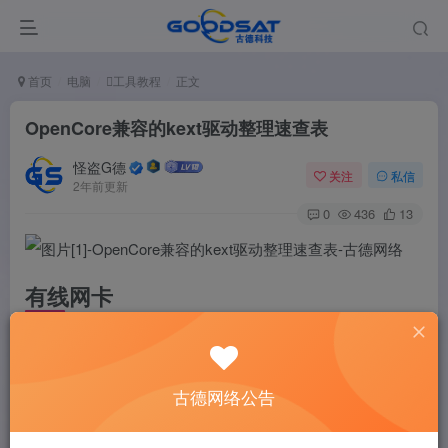
首页
电脑
工具教程
正文
OpenCore兼容的kext驱动整理速查表
怪盗G德
关注
私信
2年前更新
0
436
13
有线网卡
AppleRTL8169Ethernet
— Realtek RTL8169官方驱动，
通过电子邮件发送下载链接
古德网络公告
AtherosE2200Ethernet.kext
—高通Atheros Killer E2200
系列驱动