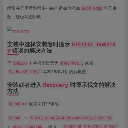
经常在群里看到很多小白问道如何添加
引导参
boot-args
数，现做截图说明
安装中选择安装卷时提示
BIError Domain
错误的解决方法
3
于
中将机型设置为
或者
SMBIOS
iMacPro1,1
等2018年以后的新机型
MacBookPro16,1
安装或者进入
时显示俄文的解决
Recovery
方法
配置文件中修改：
OpenCore
->
-
NVRAM
7C436110-AB2A-4BBB-A880-FE41995C9F82
>
，输入：
prev-lang:kbd
7a682d48 616e733a 323532