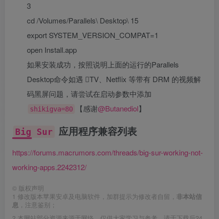
3
cd /Volumes/Parallels\ Desktop\ 15
export SYSTEM_VERSION_COMPAT=1
open Install.app
如果安装成功，按照说明上面的运行的Parallels
Desktop命令
如遇 TV、Netflix 等带有 DRM 的视频解
码黑屏问题，请尝试在启动参数中添加
【感谢
@Butanediol
】
shikigva=80
应用程序兼容列表
Big Sur
https://forums.macrumors.com/threads/big-sur-working-not-
working-apps.2242312/
©
版权声明
1
修改版本苹果安卓及电脑软件，加群提示为修改者自留，
非本站信
息
，注意鉴别；
2
本网站部分资源来源于网络，仅供大家学习与参考，请于下载后24