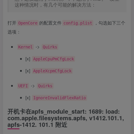
这种情况时，有几个可能的解决方法：
打开
的配置文件
，勾选如下三个
OpenCore
config.plist
选项：
->
Kernel
Quirks
[x]
AppleCpuPmCfgLock
[x]
AppleXcpmCfgLock
->
UEFI
Quirks
[x]
IgnoreInvalidFlexRatio
开机卡在apfs_module_start: 1689: load:
com.apple.filesystems.apfs, v1412.101.1,
apfs-1412. 101.1 附近