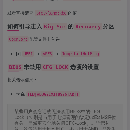
或者直接清空
的值
prev-lang:kbd
如何引导进入
的
分区
Big Sur
Recovery
配置文件中勾选
OpenCore
[x]
->
->
UEFI
APFS
JumpstartHotPlug
未禁用
选项的设置
BIOS
CFG LOCK
相关错误信息：
卡在
[EB|#LOG:EXITBS:START]
某些用户会忘记或无法禁用BIOS中的CFG-
Lock（特别是与用于电源管理的锁定0xE2 MSR位
有关，显然更安全地关闭CFG-Lock）。**请注
意，这仅适用于Intel用户，不适用于AMD。**发生