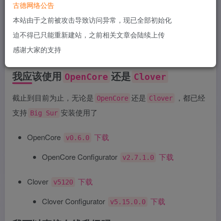
古德网络公告
不负责。请您自己承担风险使用。
本站由于之前被攻击导致访问异常，现已全部初始化
迫不得已只能重新建站，之前相关文章会陆续上传
感谢大家的支持
我应该使用
还是
OpenCore
Clover
截止到目前为止，无论是
还是
，都已经
OpenCore
Clover
支持
安装使用了
Big Sur
OpenCore
下载
v0.6.0
OpenCore Configurator
下载
v2.7.1.0
Clover
下载
v5120
Clover Configurator
下载
v5.15.0.0