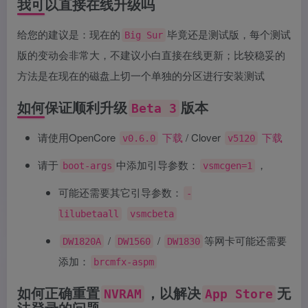
我可以直接在线升级吗
给您的建议是：现在的
毕竟还是测试版，每个测试
Big Sur
版的变动会非常大，不建议小白直接在线更新；比较稳妥的
方法是在现在的磁盘上切一个单独的分区进行安装测试
如何保证顺利升级
版本
Beta 3
请使用OpenCore
下载
/ Clover
下载
v0.6.0
v5120
请于
中添加引导参数：
，
boot-args
vsmcgen=1
可能还需要其它引导参数：
-
lilubetaall
vsmcbeta
/
/
等网卡可能还需要
DW1820A
DW1560
DW1830
添加：
brcmfx-aspm
如何正确重置
，以解决
无
NVRAM
App Store
法登录的问题