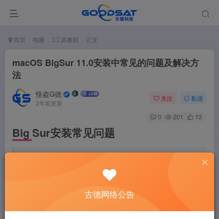
首页
电脑
工具教程
正文
macOS BigSur 11.0安装中常见的问题及解决方
法
怪盗G德
关注
私信
2年前更新
0
201
13
Big Sur安装常见问题
强烈建议
您没有在生产力设备上安装Beta版软件，
从而覆盖了所有稳定的发行版。Beta版软件可能会
造成无法挽回的硬件损坏或无法挽回的数据丢失，
应自行承担使用风险。
古德网络公告
对于使用预发行软件或非官方支持补丁引起的任何
潜在损坏或数据丢失，Apple和所有补丁开发者概