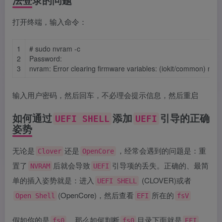
打开终端，输入命令：
1
# sudo nvram -c
2
Password:
3
nvram: Error clearing firmware variables: (iokit/common) not 
输入用户密码，然后回车，不必理会提示信息，然后重启
如何通过
添加
引导的正确
UEFI SHELL
UEFI
姿势
无论是
还是
，经常会遇到的问题是：重
Clover
OpenCore
置了
后就会导致
引导项的丢失。正确的、最简
NVRAM
UEFI
单的插入姿势就是：进入
(CLOVER)或者
UEFI SHELL
(OpenCore)，然后查看
所在的
Open Shell
EFI
fsV
假如你的是
，那么如何判断
目录下面就是
fs0
fs0
EFI