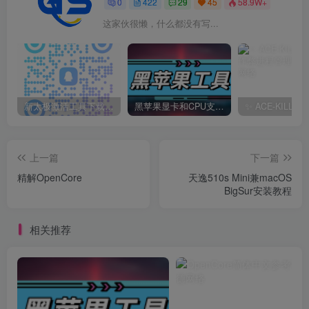
0
422
29
45
58.9W+
这家伙很懒，什么都没有写...
新太极激活工具下载/教程/充值/开户(QQ交流群号749113977)
黑苹果显卡和CPU支持情况以及购买硬件防踩坑指南
上一篇
下一篇
精解OpenCore
天逸510s Mini兼macOS
BigSur安装教程
相关推荐