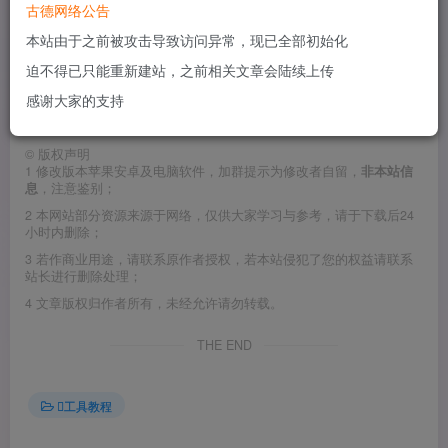
古德网络公告
本站由于之前被攻击导致访问异常，现已全部初始化
从黑果小兵制作的黑苹果系统镜像macOS Monterey 12.0.1
迫不得已只能重新建站，之前相关文章会陆续上传
21A559 正式版 with Clover 5141 原版黑苹果系统镜像提取的
感谢大家的支持
四叶草clover引导，版本是5141.
©
版权声明
1
修改版本苹果安卓及电脑软件，加群提示为修改者自留，
非本站信
息
，注意鉴别；
2
本网站部分资源来源于网络，仅供大家学习与参考，请于下载后24
小时内删除；
3
若作商业用途，请联系原作者授权，若本站侵犯了您的权益请联系
站长进行删除处理；
4
文章版权归作者所有，未经允许请勿转载。
THE END
工具教程