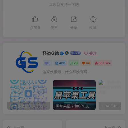
喜欢就支持一下吧
点赞
5
赞赏
分享
收藏
怪盗G德
关注
0
422
29
44
58.8W+
这家伙很懒，什么都没有写...
新太极激活工具下载/教程/充值/开户(QQ交流群号749113977)
黑苹果显卡和CPU支持情况以及购买硬件防踩坑指南
上一篇
下一篇