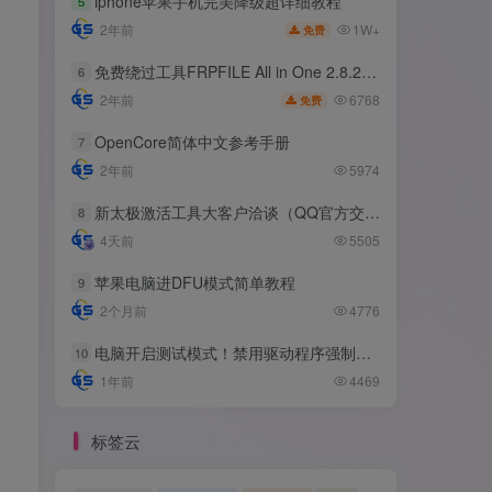
iphone苹果手机完美降级超详细教程
5
1W+
2年前
免费
免费绕过工具FRPFILE All in One 2.8.2，支持iOS 12.5.3~14.8
6
6768
2年前
免费
OpenCore简体中文参考手册
7
2年前
5974
新太极激活工具大客户洽谈（QQ官方交流群：523943346）
8
4天前
5505
苹果电脑进DFU模式简单教程
9
2个月前
4776
电脑开启测试模式！禁用驱动程序强制签名！（大概操作方法）
10
1年前
4469
标签云