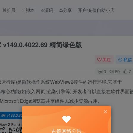
⌘扩展
⏎脚本
⚠︎源码
♺分享
开户/充值自助小店
库 v149.0.4022.69 精简绿色版
关注
私信
0
69
7
(WebView2运行库)是微软操作系统WebView2控件的运行环境.它基于
览器核心功能(如嵌入网页,渲染引擎等),开发者可以直接在软件界面
包与Microsoft Edge浏览器共享组件以减少资源占用.
古德网络公告