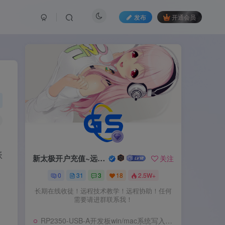
发布
开通会员
嵌
新太极开户充值~远程服务
关注
0
31
3
18
2.5W+
长期在线收徒！远程技术教学！远程协助！任何
需要请进群联系我！
RP2350-USB-A开发板win/mac系统写入教程