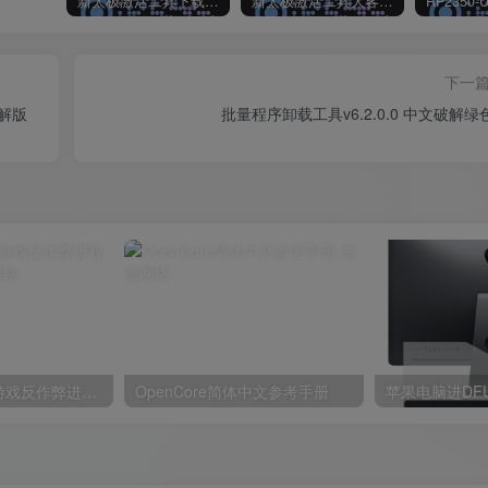
新太极激活工具下载/教程/充值/开户(QQ交流群号:523943346)
新太极激活工具大客户洽谈（QQ官方交流群：523943346）
下一
文破解版
批量程序卸载工具v6.2.0.0 中文破解绿
✨ ACE-KILLER游戏反作弊进程管理工具 ✨
OpenCore简体中文参考手册
苹果电脑进DF