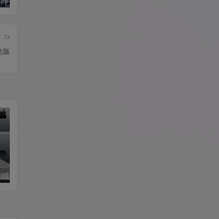
RP2350-USB-A开发板win/mac系统写入教程
U盘镜像制作工具 PassMark ImageUSB 1.5 绿色中文汉化版
Dr.Web CureIt!(检测清除恶意软件) v22.04.2025 中文绿色版
篇
色版
U模式简单教程
电脑开启测试模式！禁用驱动程序强制签名！（大概操作方法）