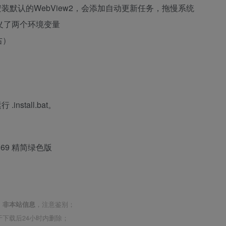
安装默认的WebView2，会添加自动更新任务，拖慢系统
义了两个环境变量
右）
install.bat。
022.69 精简绿色版
，
非本站信息
，注意鉴别；
下载后24小时内删除；