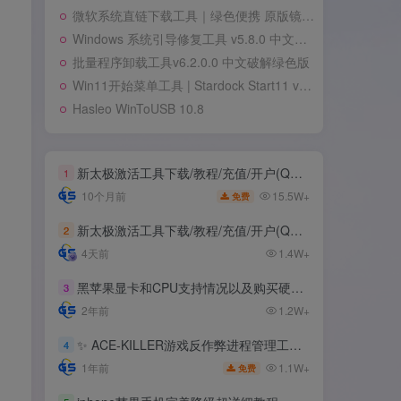
微软系统直链下载工具｜绿色便携 原版镜像高速获取
Windows 系统引导修复工具 v5.8.0 中文绿色单文件版
批量程序卸载工具v6.2.0.0 中文破解绿色版
Win11开始菜单工具 | Stardock Start11 v2.7.2.0 中文破解版
Hasleo WinToUSB 10.8
新太极激活工具下载/教程/充值/开户(QQ交流群号749113977)
1
15.5W+
10个月前
免费
新太极激活工具下载/教程/充值/开户(QQ交流群号:523943346)
2
4天前
1.4W+
黑苹果显卡和CPU支持情况以及购买硬件防踩坑指南
3
2年前
1.2W+
✨ ACE-KILLER游戏反作弊进程管理工具 ✨
4
1.1W+
1年前
免费