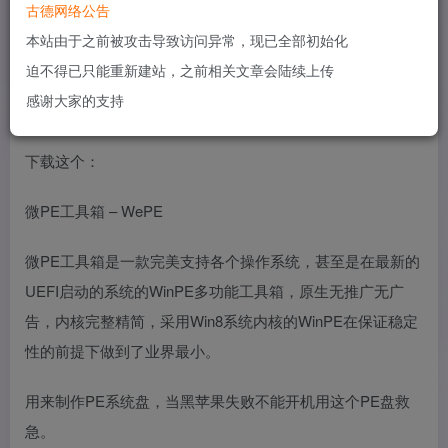
你都要更新BIOS了，至少计算机知识还是懂一点的，所以我
古德网络公告
就写的稍微简单点。
本站由于之前被攻击导致访问异常，现已全部初始化
迫不得已只能重新建站，之前相关文章会陆续上传
需要用到的东西，一个U盘，最好闲置的，大小的话，1G就
感谢大家的支持
够了。
下载这个：
微PE工具箱 – WePE
微PE工具箱是一款完美支持各个操作系统，甚至是在最新的
UEFI启动的系统的WinPE多功能工具箱，原生无推广无广
告，内核完整精简，采用Win8系统内核的WinPE在保证稳定
性的前提下做到了业界最小。
用来制作PE系统盘，当黑苹果失败不能开机用这个PE盘救
急。