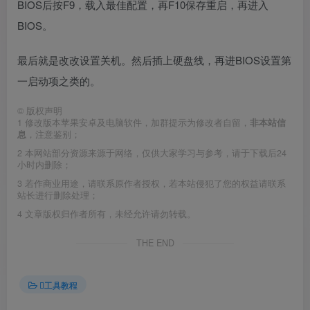
BIOS后按F9，载入最佳配置，再F10保存重启，再进入
BIOS。
最后就是改改设置关机。然后插上硬盘线，再进BIOS设置第
一启动项之类的。
©
版权声明
1
修改版本苹果安卓及电脑软件，加群提示为修改者自留，
非本站信
息
，注意鉴别；
2
本网站部分资源来源于网络，仅供大家学习与参考，请于下载后24
小时内删除；
3
若作商业用途，请联系原作者授权，若本站侵犯了您的权益请联系
站长进行删除处理；
4
文章版权归作者所有，未经允许请勿转载。
THE END
工具教程