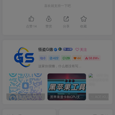
喜欢就支持一下吧
点赞
14
赞赏
分享
收藏
怪盗G德
关注
0
422
29
44
58.8W+
这家伙很懒，什么都没有写...
新太极激活工具下载/教程/充值/开户(QQ交流群号749113977)
黑苹果显卡和CPU支持情况以及购买硬件防踩坑指南