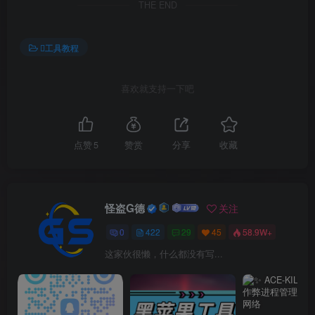
THE END
工具教程
喜欢就支持一下吧
点赞
5
赞赏
分享
收藏
怪盗G德
关注
0
422
29
45
58.9W+
这家伙很懒，什么都没有写...