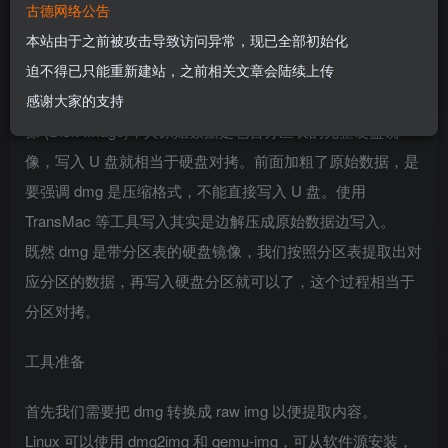
古德网络公告
方法原理
本站由于之前被攻击导致访问异常，现已全部初始化
教程开始前先介绍清楚此方法的基本原理：
迫不得已只能重新建站，之前相关文章会陆续上传
为什么 dmg 镜像只能直接写入到 U 盘？因为 dmg 是硬盘镜
感谢大家的支持
像 (Disk Image)，其原始数据是包含分区表的完整硬盘镜
像，写入 U 盘就相当于硬盘对拷。前面加粗了原始数据，是
要强调 dmg 是压缩格式，不能直接写入 U 盘。使用
TransMac 等工具写入其实是边解压成原始数据边写入。
既然 dmg 是带分区表的硬盘镜像，我们按照分区表提取出对
应分区的数据，再写入硬盘分区就可以了，这个过程相当于
分区对拷。
工具准备
首先我们需要把 dmg 转换成 raw img 以便提取内容。
Linux 可以使用 dmg2img 和 qemu-img，可从软件源安装，