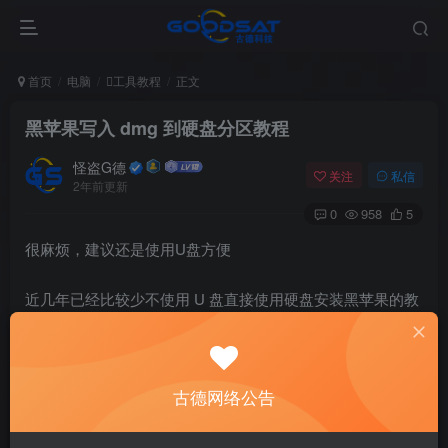
首页
电脑
工具教程
正文
黑苹果写入 dmg 到硬盘分区教程
怪盗G德
关注
私信
2年前更新
0
958
5
很麻烦，建议还是使用U盘方便
近几年已经比较少不使用 U 盘直接使用硬盘安装黑苹果的教
程了。这可能和 U 盘越便宜、速度越快有关，也有可能跟此
方法操作过于麻烦有关。
本文介绍写入原版 dmg 镜像到硬盘分区的方法 (不需要抹掉
古德网络公告
整个硬盘)，主要用于不方便使用 U 盘安装的情况。