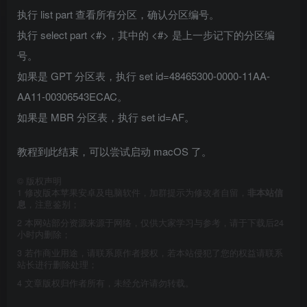
执行 list part 查看所有分区，确认分区编号。
执行 select part <#>，其中的 <#> 是上一步记下的分区编
号。
如果是 GPT 分区表，执行 set id=48465300-0000-11AA-
AA11-00306543ECAC。
如果是 MBR 分区表，执行 set id=AF。
教程到此结束，可以尝试启动 macOS 了。
©
版权声明
1
修改版本苹果安卓及电脑软件，加群提示为修改者自留，
非本站信
息
，注意鉴别；
2
本网站部分资源来源于网络，仅供大家学习与参考，请于下载后24
小时内删除；
3
若作商业用途，请联系原作者授权，若本站侵犯了您的权益请联系
站长进行删除处理；
4
文章版权归作者所有，未经允许请勿转载。