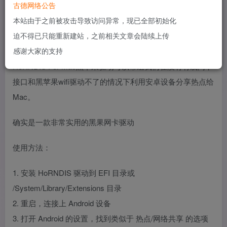
古德网络公告
用户笔记本安装黑苹果因无线不能驱动由没有网线接口，还
本站由于之前被攻击导致访问异常，现已全部初始化
没有iPhone手机导致安装好了黑苹果wifi驱动不了，安卓手机
迫不得已只能重新建站，之前相关文章会陆续上传
分享热点Mac系统又不能分享。
感谢大家的支持
HoRNDIS For Mac黑苹果驱动可以帮组我们在没有有线网卡
接口和黑苹果wifi驱动不了的情况下利用安卓设备分享热点给
Mac。
确实是一款非常实用的黑果网卡驱动
使用方法：
1. 安装 HoRNDIS 驱动到 EFI 目录或
/System/Library/Extensions 目录
2. 重启，连接上 Android 设备
3. 打开 Android 的设置，找到类似于 热点/网络共享 的选项