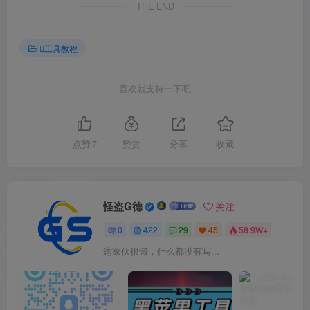
THE END
工具教程
喜欢就支持一下吧
点赞
7
赞赏
分享
收藏
怪盗G德
关注
0
422
29
45
58.9W+
这家伙很懒，什么都没有写...