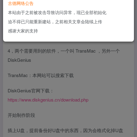
3，一点正常使用的电脑，Windows 7 或者Windows 10 都可
古德网络公告
以。
本站由于之前被攻击导致访问异常，现已全部初始化
迫不得已只能重新建站，之前相关文章会陆续上传
不管哪个系统，都建议用内置管理员账户administrator账户
感谢大家的支持
进行操作
4，两个需要用到的软件，一个叫 TransMac ，另外一个
DiskGenius
TransMac：本网站可以搜索下载
DiskGenius官网下载：
https://www.diskgenius.cn/download.php
开始制作阶段
插上U盘，提前备份好U盘中的东西，因为会格式化掉U盘