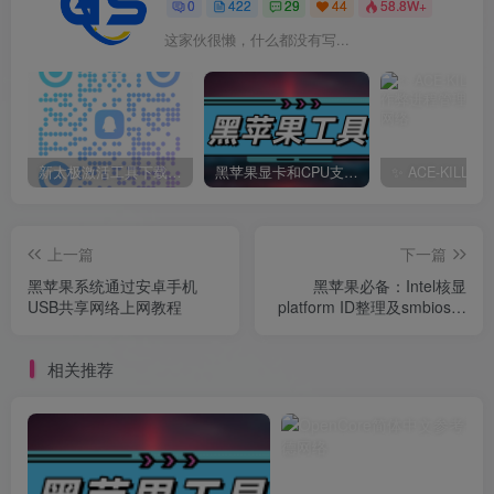
0
422
29
44
58.8W+
这家伙很懒，什么都没有写...
新太极激活工具下载/教程/充值/开户(QQ交流群号749113977)
黑苹果显卡和CPU支持情况以及购买硬件防踩坑指南
上一篇
下一篇
黑苹果系统通过安卓手机
黑苹果必备：Intel核显
USB共享网络上网教程
platform ID整理及smbios速
查表
相关推荐