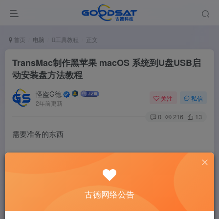
首页
电脑
工具教程
正文
TransMac制作黑苹果 macOS 系统到U盘USB启
动安装盘方法教程
怪盗G德
关注
私信
2年前更新
0
216
13
需要准备的东西
1，黑苹果系统的dmg镜像，以 macOS Mojave 10.14.6
18G84 With Clover 5027 and OC 双引导镜像为例子
古德网络公告
2，一个闲置U盘，建议16GB。