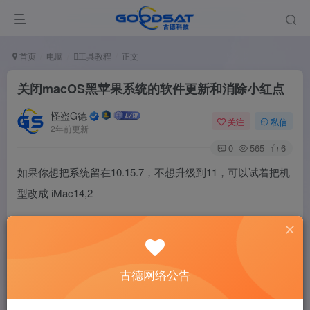
首页
电脑
工具教程
正文
关闭macOS黑苹果系统的软件更新和消除小红点
怪盗G德
关注
私信
2年前更新
0
565
6
如果你想把系统留在10.15.7，不想升级到11，可以试着把机
型改成 iMac14,2
应为这个机型不支持更新11，自然也就不会推送了。
又或者下载一个叫 macOS小助手 的工具试试。
古德网络公告
下面的内容仅在10.15.7以下的系统中，到了11就失效了。