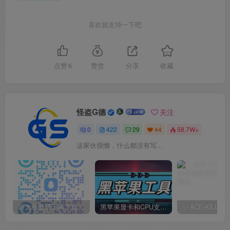
喜欢就支持一下吧
点赞
6
赞赏
分享
收藏
怪盗G德
关注
0
422
29
44
58.7W+
这家伙很懒，什么都没有写...
新太极激活工具下载/教程/充值/开户(QQ交流群号749113977)
黑苹果显卡和CPU支持情况以及购买硬件防踩坑指南