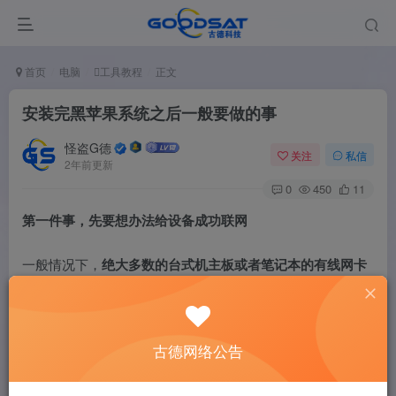
首页
电脑
工具教程
正文
安装完黑苹果系统之后一般要做的事
怪盗G德
关注
私信
2年前更新
0
450
11
第一件事，先要想办法给设备成功联网
一般情况下，
绝大多数的台式机主板或者笔记本的有线网卡
都可以直接使用
。
笔记本的黑苹果绝大多数自带的无线WIFI网卡无法使用，只
古德网络公告
能插网线，或者拆开后盖换个可以使用的无线网卡。