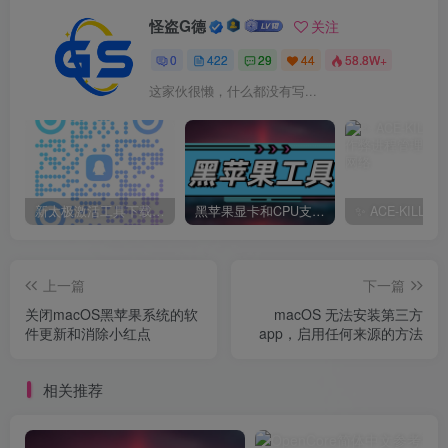
怪盗G德
关注
0
422
29
44
58.8W+
这家伙很懒，什么都没有写...
新太极激活工具下载/教程/充值/开户(QQ交流群号749113977)
黑苹果显卡和CPU支持情况以及购买硬件防踩坑指南
上一篇
下一篇
关闭macOS黑苹果系统的软
macOS 无法安装第三方
件更新和消除小红点
app，启用任何来源的方法
相关推荐