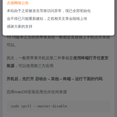
部分USB的那种无线网卡，装上驱动可以使用
古德网络公告
本站由于之前被攻击导致访问异常，现已全部初始化
如果你实在没办法，可以先临时使用安卓手机的USB共享网
迫不得已只能重新建站，之前相关文章会陆续上传
络给黑苹果电脑使用。
感谢大家的支持
10.15版本之后的黑苹果系统一般都是直接插上手机点共享就
可以。
其次，一般黑苹果开机后第二件事就是
使用终端打开任意安
装源
，可以使用第三方应用
开机后，先打开 启动台 – 其他 – 终端 – 运行下面的代码
启用macOS安装应用允许任何来源
sudo spctl --master-disable