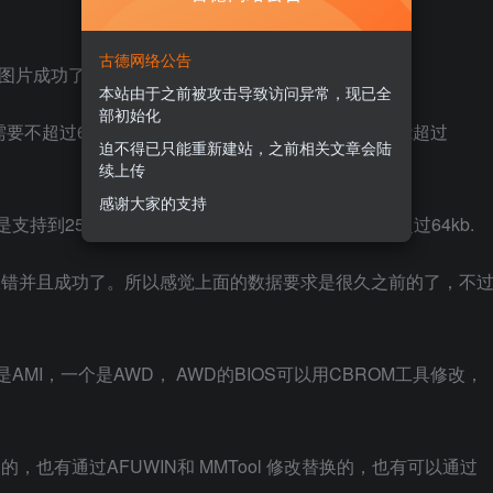
古德网络公告
式的图片成功了。
本站由于之前被攻击导致访问异常，现已全
部初始化
需要不超过640×454，并且只能选16位色的需求，不能超过
迫不得已只能重新建站，之前相关文章会陆
续上传
感谢大家的支持
，但是支持到256色，并且支持PCX格式，但是大小不能超过64kb.
没报错并且成功了。所以感觉上面的数据要求是很久之前的了，不
MI，一个是AWD， AWD的BIOS可以用CBROM工具修改，
改替换的，也有通过AFUWIN和 MMTool 修改替换的，也有可以通过