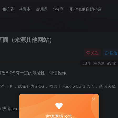
⌘扩展
⏎脚本
⚠︎源码
♺分享
开户/充值自助小店
o画面（来源其他网站）
关注
私信
0
246
10
改BIOS有一定的危险性，谨慎操作。
工具，选择升级BIOS，勾选上 Face wizard 选项，然后选择
 或者 asus AI Suite 3，都是华硕的官方工具。
古德网络公告