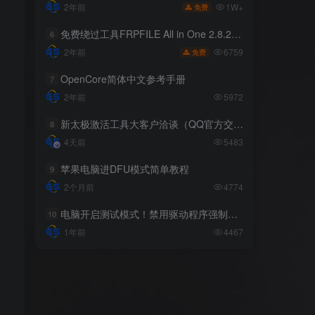
1W+
1W+
2年前
2年前
免费
免费
免费绕过工具FRPFILE All in One 2.8.2，支持iOS 12.5.3~14.8
免费绕过工具FRPFILE All in One 2.8.2，支持iOS 12.5.3~14.8
6
6
6759
6759
2年前
2年前
免费
免费
OpenCore简体中文参考手册
OpenCore简体中文参考手册
7
7
2年前
2年前
5972
5972
新太极激活工具大客户洽谈（QQ官方交流群：523943346）
新太极激活工具大客户洽谈（QQ官方交流群：523943346）
8
8
4天前
4天前
5483
5483
苹果电脑进DFU模式简单教程
苹果电脑进DFU模式简单教程
9
9
2个月前
2个月前
4774
4774
电脑开启测试模式！禁用驱动程序强制签名！（大概操作方法）
电脑开启测试模式！禁用驱动程序强制签名！（大概操作方法）
10
10
1年前
1年前
4467
4467
标签云
系统下载
工具教程
越狱相关
苹果