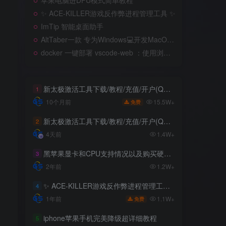
苹果电脑进DFU模式简单教程
苹果电脑进DFU模式简单教程
✨ ACE-KILLER游戏反作弊进程管理工具 ✨
✨ ACE-KILLER游戏反作弊进程管理工具 ✨
ImTip 智能桌面助手
ImTip 智能桌面助手
AltTaber一款 专为Windows💻️开发MacOS 风格的窗口/应用切换器
AltTaber一款 专为Windows💻️开发MacOS 风格的窗口/应用切换器
docker 一键部署 vscode-web ：使用浏览器远程开发
docker 一键部署 vscode-web ：使用浏览器远程开发
新太极激活工具下载/教程/充值/开户(QQ交流群号749113977)
新太极激活工具下载/教程/充值/开户(QQ交流群号749113977)
1
1
15.5W+
15.5W+
10个月前
10个月前
免费
免费
新太极激活工具下载/教程/充值/开户(QQ交流群号:523943346)
新太极激活工具下载/教程/充值/开户(QQ交流群号:523943346)
2
2
过
4天前
4天前
1.4W+
1.4W+
黑苹果显卡和CPU支持情况以及购买硬件防踩坑指南
黑苹果显卡和CPU支持情况以及购买硬件防踩坑指南
3
3
2年前
2年前
1.2W+
1.2W+
✨ ACE-KILLER游戏反作弊进程管理工具 ✨
✨ ACE-KILLER游戏反作弊进程管理工具 ✨
4
4
1.1W+
1.1W+
1年前
1年前
免费
免费
iphone苹果手机完美降级超详细教程
iphone苹果手机完美降级超详细教程
5
5