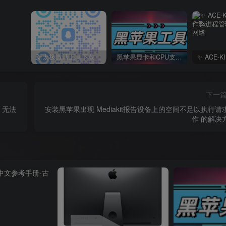
新太极激活工具下载/教程/充值/开户(QQ交流群号749113977)
黑苹果显卡和CPU支持情况以及购买硬件防踩坑指南
下一
，无法
安装黑苹果出现 Mediakit报告设备上的空间不足以执行请
作 的解决