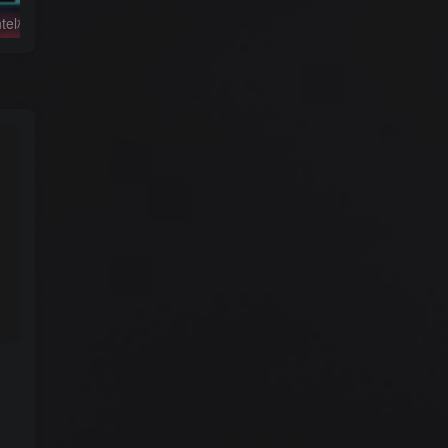
黑苹果必备：Intel核显platform ID整理及smbios速查表
利用Hackintool打开第8代核显HDMI/DVI输出的正确姿势