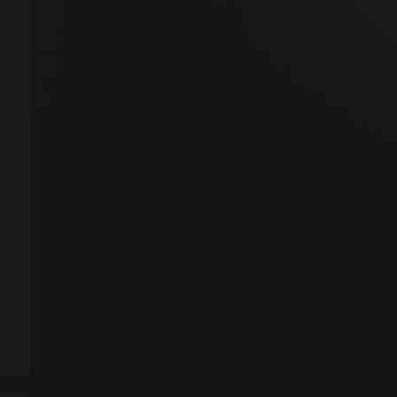
脚本
系统工具
电脑
激活解锁
源码
扩展
巨魔商店
安卓
办公软件
刷机降级
分享
其他