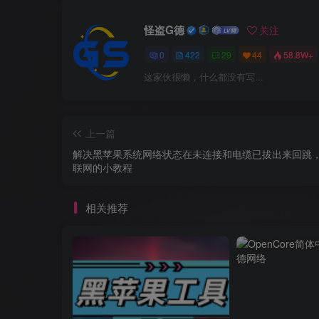
怪盗G德
关注
0
422
29
44
58.8W+
这家伙很懒，什么都没有写...
上一篇
解决黑苹果系统网络状态在未连接和电缆已拔出来回跳
联网的小教程
相关推荐