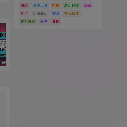
脚本
系统工具
电脑
激活解锁
源码
扩展
巨魔商店
安卓
办公软件
刷机降级
分享
其他
黑苹果必备：Intel核显platform ID整理及smbios速查表
利用Hackintool打开第8代核显HDMI/DVI输出的正确姿势