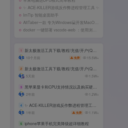
苹果电脑进DFU模式简单教程
✨ ACE-KILLER游戏反作弊进程管理工具 ✨
ImTip 智能桌面助手
AltTaber一款 专为Windows💻️开发MacOS 风格的窗口/应用切换器
docker 一键部署 vscode-web ：使用浏览器远程开发
新太极激活工具下载/教程/充值/开户(QQ交流群号749113977)
1
15.5W+
10个月前
免费
新太极激活工具下载/教程/充值/开户(QQ交流群号:523943346)
2
5天前
1.5W+
黑苹果显卡和CPU支持情况以及购买硬件防踩坑指南
3
2年前
1.2W+
✨ ACE-KILLER游戏反作弊进程管理工具 ✨
4
1.1W+
1年前
免费
iphone苹果手机完美降级超详细教程
5