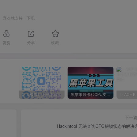
喜欢就支持一下吧
赞赏
分享
收藏
新太极激活工具下载/教程/充值/开户(QQ交流群号749113977)
黑苹果显卡和CPU支持情况以及购买硬件防踩坑指南
下一
Hackintool 无法查询CFG解锁状态的解决