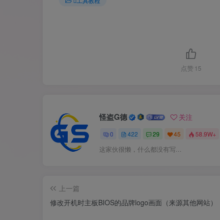
工具教程
点赞
15
怪盗G德
关注
0
422
29
45
58.9W+
这家伙很懒，什么都没有写...
上一篇
修改开机时主板BIOS的品牌logo画面（来源其他网站）