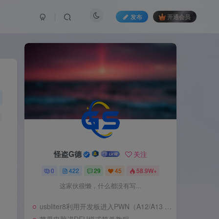
发布
开通会员
怪盗G德
关注
0
422
29
45
58.9W+
这家伙很懒，什么都没有写...
usbliter8利用开发板进入PWN（A12/A13 SecureROM 漏洞利用）