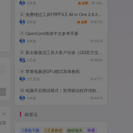
1W+
2年前
免费
免费绕过工具FRPFILE All in One 2.8.2，支持iOS 12.5.3~14.8
6
6770
2年前
免费
OpenCore简体中文参考手册
7
2年前
5978
新太极激活工具大客户洽谈（QQ官方交流群：523943346）
8
5天前
5550
苹果电脑进DFU模式简单教程
9
2个月前
4777
电脑开启测试模式！禁用驱动程序强制签名！（大概操作方法）
10
✨ ACE-KILLER游戏反作弊进程管理工具 ✨
iphone苹果手机完美降级超详细教程
免费绕过工具FRPFILE All in One 2.8.2，支持iOS 12.5.3~14.8
1年前
4473
篇
标签云
方法
系统下载
工具教程
越狱相关
苹果