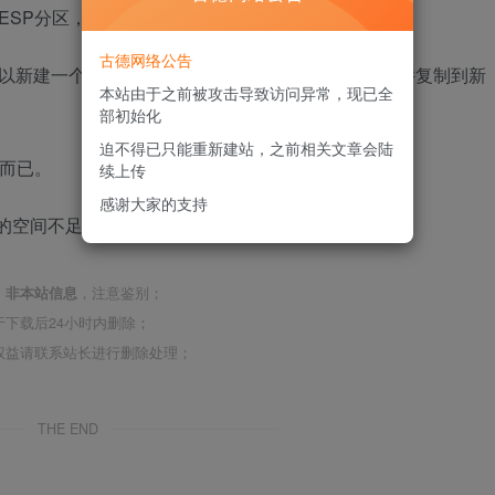
SP分区，大小超过200mb就可以了，比如写300mb.
古德网络公告
以新建一个新的ESP分区，然后把旧EFI分区中的文件复制到新
本站由于之前被攻击导致访问异常，现已全
部初始化
迫不得已只能重新建站，之前相关文章会陆
样而已。
续上传
感谢大家的支持
，
非本站信息
，注意鉴别；
下载后24小时内删除；
权益请联系站长进行删除处理；
THE END