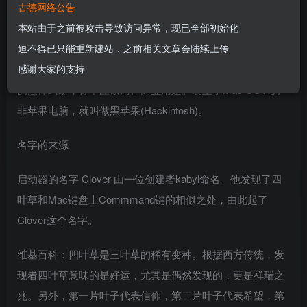
古德网络公告
苹果公司（Apple）限制Mac OS X系统只能在Apple设备上使
本站由于之前被攻击导致访问异常，现已全部初始化
用，并且苹果不保证Mac OS X在其它设备上能够正常工
迫不得已只能重新建站，之前相关文章会陆续上传
作。所以，用户需要承担一定的风险。当然，为了避免其它
感谢大家的支持
的法律纠纷，你不应该用作商业用途。装上了Mac OS X的
非苹果电脑，就叫做黑苹果(Hackintosh)。
名字的来源
启动器的名字 Clover 由一位创建者kabyl命名。他发现了四
叶草和Mac键盘上Commmand键的相似之处，由此起了
Clover这个名字。
维基百科：四叶草是三叶草的稀有变种。根据西方传统，发
现者四叶草意味的是好运，尤其是偶然发现的，更是祥瑞之
兆。另外，第一片叶子代表信仰，第二片叶子代表希望，第