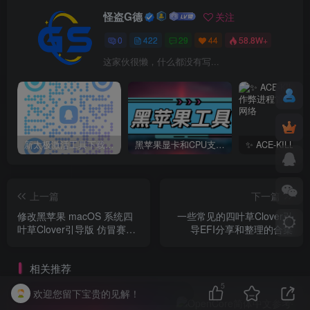
怪盗G德
关注
0
422
29
44
58.8W+
这家伙很懒，什么都没有写...
新太极激活工具下载/教程/充值/开户(QQ交流群号749113977)
黑苹果显卡和CPU支持情况以及购买硬件防踩坑指南
上一篇
下一篇
修改黑苹果 macOS 系统四
一些常见的四叶草Clover引
叶草Clover引导版 仿冒赛扬
导EFI分享和整理的合集
和奔腾G5400的CPUID
相关推荐
5
欢迎您留下宝贵的见解！