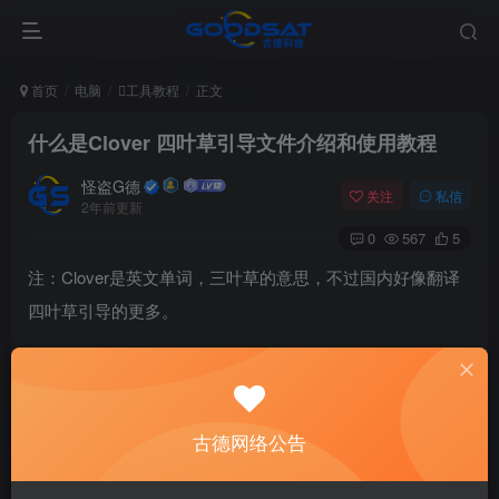
首页
电脑
工具教程
正文
什么是Clover 四叶草引导文件介绍和使用教程
怪盗G德
关注
私信
2年前更新
0
567
5
注：Clover是英文单词，三叶草的意思，不过国内好像翻译
四叶草引导的更多。
Clover 是什么
什么是Clover（三叶草）呢？显然它不是指的草地里用来喂
古德网络公告
牛的草啦。Clover是一个软件，是一个新型的启动器，它能
够让普通的PC上用上Mac OS X系统。