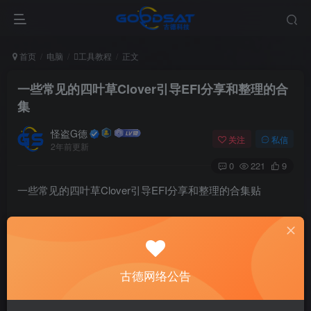
首页
电脑
工具教程
正文
一些常见的四叶草Clover引导EFI分享和整理的合
集
怪盗G德
关注
私信
2年前更新
0
221
9
一些常见的四叶草Clover引导EFI分享和整理的合集贴
四叶草引导的核心文件
github：
古德网络公告
https://github.com/CloverHackyColor/CloverBootloader/relea
ses