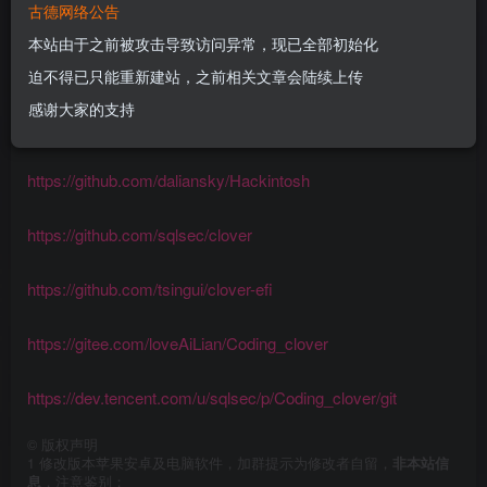
古德网络公告
一些已经打包好的四叶草引导文件EFI下载
本站由于之前被攻击导致访问异常，现已全部初始化
迫不得已只能重新建站，之前相关文章会陆续上传
包含常见型号的主板和常见机型的笔记本，不过下载的时候
感谢大家的支持
注意下发布日期，别用三年前的EFI引导今天的新系统。
https://github.com/daliansky/Hackintosh
https://github.com/sqlsec/clover
https://github.com/tsingui/clover-efi
https://gitee.com/loveAiLian/Coding_clover
https://dev.tencent.com/u/sqlsec/p/Coding_clover/git
©
版权声明
1
修改版本苹果安卓及电脑软件，加群提示为修改者自留，
非本站信
息
，注意鉴别；