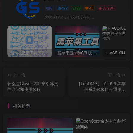
0
422
29
45
58.9W+
这家伙很懒，什么都没有写...
新太极激活工具下载/教程/充值/开户(QQ交流群号749113977)
黑苹果显卡和CPU支持情况以及购买硬件防踩坑指南
上一篇
下一篇
什么是Clover 四叶草引导文
【LenDMG】10.15.5 黑苹
件介绍和使用教程
果系统镜像自带通用版
Clover 四叶草 EFI
相关推荐