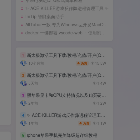
苹果电脑进DFU模式简单教程
✨ ACE-KILLER游戏反作弊进程管理工具 ✨
ImTip 智能桌面助手
AltTaber一款 专为Windows💻️开发MacOS 风格的窗口/应用切换器
docker 一键部署 vscode-web ：使用浏览器远程开发
新太极激活工具下载/教程/充值/开户(QQ交流群号749113977)
1
15.5W+
10个月前
免费
新太极激活工具下载/教程/充值/开户(QQ交流群号:523943346)
2
5天前
1.4W+
黑苹果显卡和CPU支持情况以及购买硬件防踩坑指南
3
2年前
1.2W+
✨ ACE-KILLER游戏反作弊进程管理工具 ✨
4
1.1W+
1年前
免费
iphone苹果手机完美降级超详细教程
5