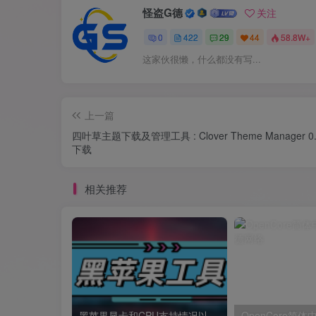
怪盗G德
关注
0
422
29
44
58.8W+
这家伙很懒，什么都没有写...
上一篇
四叶草主题下载及管理工具 : Clover Theme Manager 0.
下载
相关推荐
黑苹果显卡和CPU支持情况以及购买硬件防踩坑指南
OpenCore简