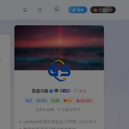
发布
开通会员
怪盗G德
关注
0
422
29
44
58.8W+
这家伙很懒，什么都没有写...
usbliter8利用开发板进入PWN（A12/A13 SecureROM 漏洞利用）