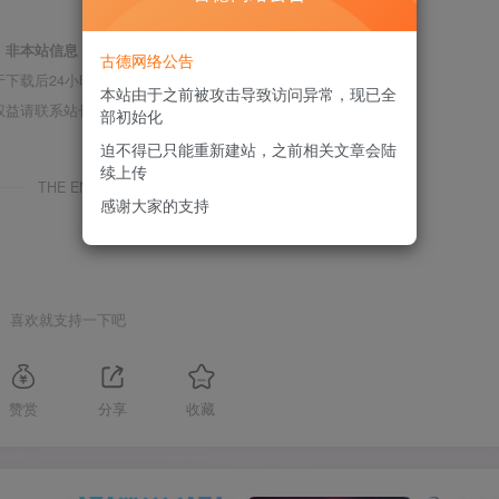
，
非本站信息
，注意鉴别；
古德网络公告
下载后24小时内删除；
本站由于之前被攻击导致访问异常，现已全
权益请联系站长进行删除处理；
部初始化
迫不得已只能重新建站，之前相关文章会陆
续上传
THE END
感谢大家的支持
喜欢就支持一下吧
赞赏
分享
收藏