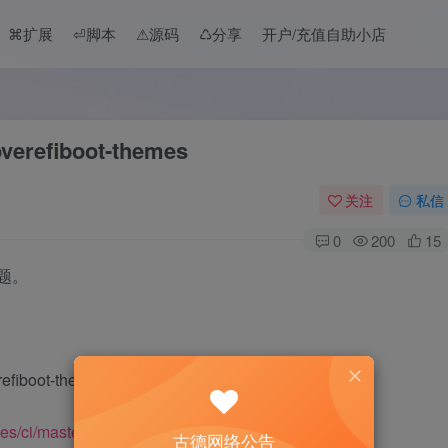
⌘扩展
⏎脚本
⚠︎源码
♺分享
开户/充值自助小店
efiboot-themes
关注
私信
0
200
15
题。
mes/ci/master/tree/themes/
古德网络公告