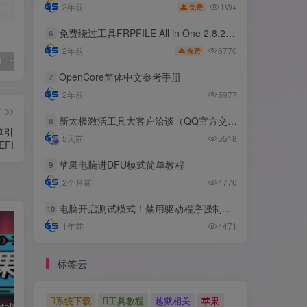
1W+
2年前
免费
免费绕过工具FRPFILE All in One 2.8.2，支持iOS 12.5.3~14.8
6
6770
2年前
免费
✨ ACE-KILLER游戏反作弊进程管理工具 ✨
iphone苹果手机完美降级超详细教程
免费绕过工具FRPFILE All in One 2.8.2，支持iOS 12.5.3~14.8
OpenCore简体中文参考手册
7
2年前
5977
篇
新太极激活工具大客户洽谈（QQ官方交流群：523943346）
8
草引
5天前
5518
FI
苹果电脑进DFU模式简单教程
9
2个月前
4776
电脑开启测试模式！禁用驱动程序强制签名！（大概操作方法）
10
1年前
4471
标签云
系统下载
工具教程
越狱相关
苹果
黑苹果必备：Intel核显platform ID整理及smbios速查表
利用Hackintool打开第8代核显HDMI/DVI输出的正确姿势