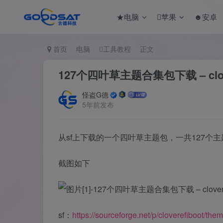
★电脑
苹果
☻安卓
首页
电脑
工具教程
正文
127个四叶草主题合集包下载 – clover
怪盗G德
5年前发布
从sf上下载的一个四叶草主题包，一共127个主
截图如下
sf：
https://sourceforge.net/p/cloverefiboot/the