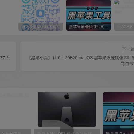
新太极激活工具下载/教程/充值/开户(QQ交流群号749113977)
黑苹果显卡和CPU支持情况以及购买硬件防踩坑指南
下一
77.2
【黑果小兵】11.0.1 20B29 macOS 黑苹果系统镜像四叶
导自带E
体中文参考手册
苹果电脑进DFU模式简单教程