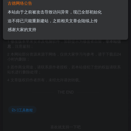
古德网络公告
本站由于之前被攻击导致访问异常，现已全部初始化
这是从黑果小兵制作的11.0.1的黑苹果系统镜像中提取出来
迫不得已只能重新建站，之前相关文章会陆续上传
的四叶草引导文件，四叶草版本是5126.
感谢大家的支持
©
版权声明
1
修改版本苹果安卓及电脑软件，加群提示为修改者自留，
非本站信
息
，注意鉴别；
2
本网站部分资源来源于网络，仅供大家学习与参考，请于下载后24
小时内删除；
3
若作商业用途，请联系原作者授权，若本站侵犯了您的权益请联系
站长进行删除处理；
4
文章版权归作者所有，未经允许请勿转载。
THE END
工具教程
喜欢就支持一下吧