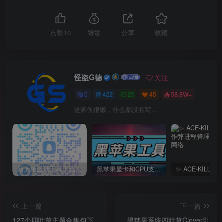
点赞
10
赞赏
分享
收藏
怪盗G德
关注
0
422
29
45
58.8W+
这家伙很懒，什么都没有写...
新太极激活工具下载/教程/充值/开户(QQ交流群号749113977)
黑苹果显卡和CPU支持情况以及购买硬件防踩坑指南
上一篇
下一篇
127个四叶草主题合集包下
黑苹果系统四叶草Clover引