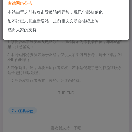
古德网络公告
本站由于之前被攻击导致访问异常，现已全部初始化
这是从KealOS制作的11.0.1的黑苹果系统镜像中提取出来的
迫不得已只能重新建站，之前相关文章会陆续上传
四叶草引导文件
感谢大家的支持
©
版权声明
1
修改版本苹果安卓及电脑软件，加群提示为修改者自留，
非本站信
息
，注意鉴别；
2
本网站部分资源来源于网络，仅供大家学习与参考，请于下载后24
小时内删除；
3
若作商业用途，请联系原作者授权，若本站侵犯了您的权益请联系
站长进行删除处理；
4
文章版权归作者所有，未经允许请勿转载。
THE END
工具教程
喜欢就支持一下吧