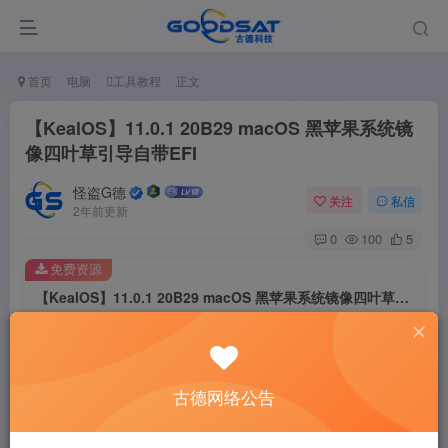
首页
电脑
工具教程
正文
【KealOS】11.0.1 20B29 macOS 黑苹果系统镜
像四叶草引导自带EFI
怪盗G德
关注
私信
2年前更新
0
100
5
免费资源
【KealOS】11.0.1 20B29 macOS 黑苹果系统镜像四叶草引导自带EFI
此内容为免费资源，请登录后查看
登录查看
古德网络公告