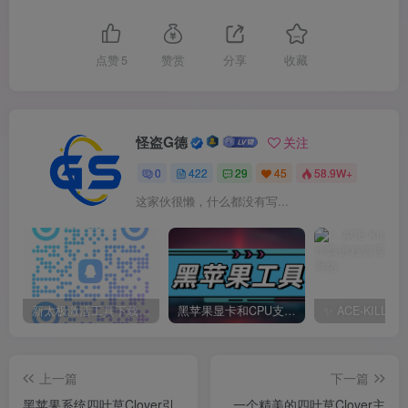
点赞
5
赞赏
分享
收藏
怪盗G德
关注
0
422
29
45
58.9W+
这家伙很懒，什么都没有写...
新太极激活工具下载/教程/充值/开户(QQ交流群号749113977)
黑苹果显卡和CPU支持情况以及购买硬件防踩坑指南
上一篇
下一篇
黑苹果系统四叶草Clover引
一个精美的四叶草Clover主