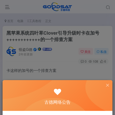
首页
电脑
工具教程
正文
黑苹果系统四叶草Clover引导升级时卡在加号
++++++++++++的一个排查方案
怪盗G德
关注
私信
2年前更新
0
108
6
卡这样的加号的一个排查方案
[
EB|`B:WFDW
]
Err
(
0xE
)
, 
0
 @ LocHB 71B4903C-14EC-42C
古德网络公告