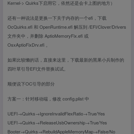
Kernel-> Quirks下启用它，依然还是会卡上图的地方）
还有一种说法是更换一下关于内存的一个efi，下载
OcQuirks.efi 和 OpenRuntime.efi 解压到 /EFI/Clover/Drivers
文件夹中，并删除 AptioMemoryFix.efi 或
OsxAptioFixDrv.efi 。
如果比较懒的话，直接来这里，下载最新的黑果小兵制作的
四叶草引导EFI文件替换试试。
顺便说下OC引导的部分
方案一：针对移动端，修改 config.plist 中
UEFI→Quirks→IgnoreInvalidFlexRatio→True/Yes
UEFI→Quirks→ReleaseUsbOwnership→True/Yes
Booter→Quirks→RebuildAppleMemoryMap→False/No