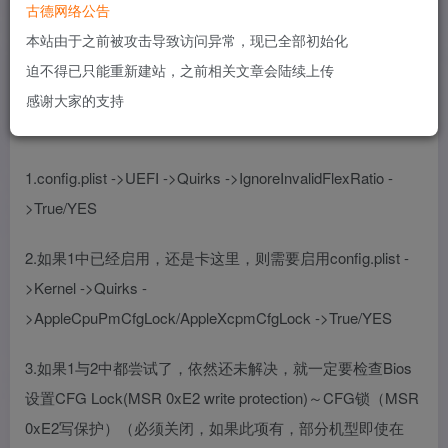
古德网络公告
先确认一下四叶草Clover引导的核心文件cloverx64.efi和
本站由于之前被攻击导致访问异常，现已全部初始化
boot.efi是最新版的，并且确认一下whatevergreen.kext是不
迫不得已只能重新建站，之前相关文章会陆续上传
是最新版的。
感谢大家的支持
排查顺序
1.config.plist ->UEFI ->Quirks ->IgnoreInvalidFlexRatio -
>True/YES
2.如果1中已经启用，还是卡这里，则需要启用config.plist -
>Kernel ->Quirks -
>AppleCpuPmCfgLock/AppleXcpmCfgLock ->True/YES
3.如果1与2中都尝试了，依然还未解决，就一定要检查Bios
设置CFG Lock(MSR 0xE2 write protection)～CFG锁（MSR
0xE2写保护）（必须关闭，如果此项有，部分机型即使在