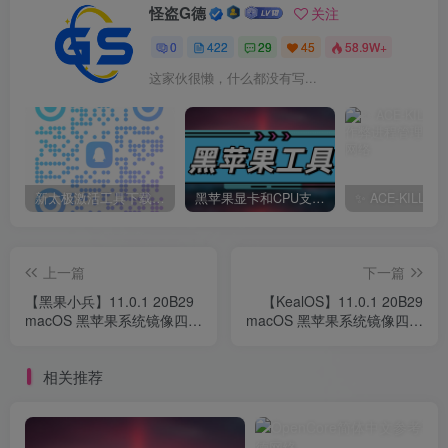
怪盗G德
关注
0
422
29
45
58.9W+
这家伙很懒，什么都没有写...
新太极激活工具下载/教程/充值/开户(QQ交流群号749113977)
黑苹果显卡和CPU支持情况以及购买硬件防踩坑指南
上一篇
下一篇
【黑果小兵】11.0.1 20B29
【KealOS】11.0.1 20B29
macOS 黑苹果系统镜像四叶
macOS 黑苹果系统镜像四叶
草引导自带EFI
草引导自带EFI
相关推荐