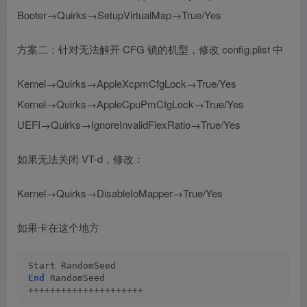
Booter→Quirks→SetupVirtualMap→True/Yes
方案二：针对无法解开 CFG 锁的机型，修改 config.plist 中
Kernel→Quirks→AppleXcpmCfgLock→True/Yes
Kernel→Quirks→AppleCpuPmCfgLock→True/Yes
UEFI→Quirks→IgnoreInvalidFlexRatio→True/Yes
如果无法关闭 VT-d，修改：
Kernel→Quirks→DisableIoMapper→True/Yes
如果卡在这个地方
Start RandomSeed
End
 RandomSeed
+++++++++++++++++++++