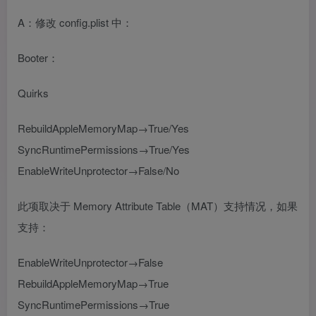
A：修改 config.plist 中：
Booter：
Quirks
RebuildAppleMemoryMap→True/Yes
SyncRuntimePermissions→True/Yes
EnableWriteUnprotector→False/No
此项取决于 Memory Attribute Table（MAT）支持情况，如果
支持：
EnableWriteUnprotector→False
RebuildAppleMemoryMap→True
SyncRuntimePermissions→True