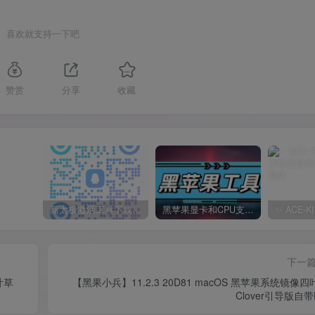
喜欢就支持一下吧
赞赏
分享
收藏
新太极激活工具下载/教程/充值/开户(QQ交流群号749113977)
黑苹果显卡和CPU支持情况以及购买硬件防踩坑指南
下一
叶草
【黑果小兵】11.2.3 20D81 macOS 黑苹果系统镜像四
Clover引导版自带