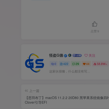
点赞
9
怪盗G德
关注
0
422
29
44
58.8W+
这家伙很懒，什么都没有写...
上一篇
【思羽布丁】macOS 11.2.2 20D80 黑苹果系统镜像四
Clover引导EFI