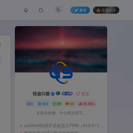
发布
开通会员
I
怪盗G德
关注
0
422
29
44
58.8W+
这家伙很懒，什么都没有写...
usbliter8利用开发板进入PWN（A12/A13 SecureROM 漏洞利用）