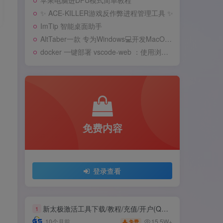
苹果电脑进DFU模式简单教程
✨ ACE-KILLER游戏反作弊进程管理工具 ✨
ImTip 智能桌面助手
AltTaber一款 专为Windows💻️开发MacOS 风格的窗口/应用切换器
docker 一键部署 vscode-web ：使用浏览器远程开发
免费内容
登录查看
新太极激活工具下载/教程/充值/开户(QQ交流群号749113977)
1
15.5W+
10个月前
免费