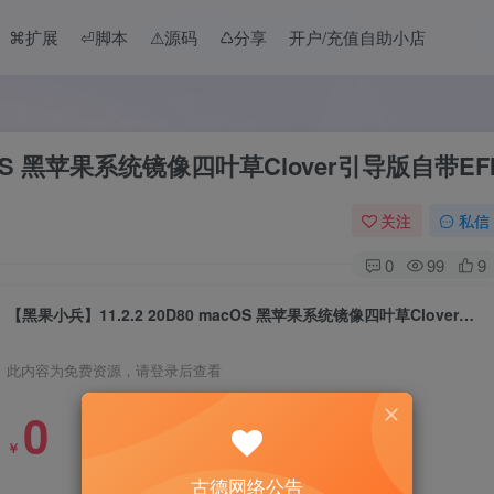
⌘扩展
⏎脚本
⚠︎源码
♺分享
开户/充值自助小店
acOS 黑苹果系统镜像四叶草Clover引导版自带EF
关注
私信
0
99
9
【黑果小兵】11.2.2 20D80 macOS 黑苹果系统镜像四叶草Clover引导版自带EFI
此内容为免费资源，请登录后查看
0
￥
古德网络公告