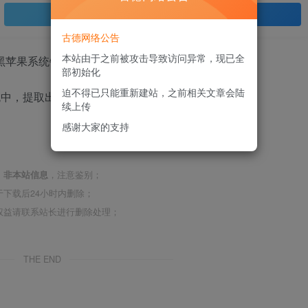
登录查看
古德网络公告
本站由于之前被攻击导致访问异常，现已全
部初始化
迫不得已只能重新建站，之前相关文章会陆
统中，提取出来的EFI，四叶草引导，版本是5131。
续上传
感谢大家的支持
，
非本站信息
，注意鉴别；
下载后24小时内删除；
权益请联系站长进行删除处理；
THE END