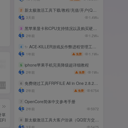
新太极激活工具下载/教程/充值/开户(QQ交流群号:523943346)
2
3天前
1.4W+
黑苹果显卡和CPU支持情况以及购买硬件防踩坑指南
3
2年前
1.2W+
✨ ACE-KILLER游戏反作弊进程管理工具 ✨
4
1.1W+
1年前
免费
iphone苹果手机完美降级超详细教程
5
1W+
2年前
免费
免费绕过工具FRPFILE All in One 2.8.2，支持iOS 12.5.3~14.8
6
✨ ACE-KILLER游戏反作弊进程管理工具 ✨
iphone苹果手机完美降级超详细教程
免费绕过工具FRPFILE All in One 2.8.2，支持iOS 12.5.3~14.8
6754
2年前
免费
OpenCore简体中文参考手册
7
篇
2年前
5972
叶草
新太极激活工具大客户洽谈（QQ官方交流群：523943346）
EFI
8
3天前
5475