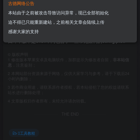
古德网络公告
本站由于之前被攻击导致访问异常，现已全部初始化
从黑果小兵制作的黑苹果系统镜像11.2.3中提取出来的四叶
迫不得已只能重新建站，之前相关文章会陆续上传
草clover引导EFI。
感谢大家的支持
四叶草版本是5131，内包含了一些常见架构的config.plist.
©
版权声明
1
修改版本苹果安卓及电脑软件，加群提示为修改者自留，
非本站信
息
，注意鉴别；
2
本网站部分资源来源于网络，仅供大家学习与参考，请于下载后24
小时内删除；
3
若作商业用途，请联系原作者授权，若本站侵犯了您的权益请联系
站长进行删除处理；
4
文章版权归作者所有，未经允许请勿转载。
THE END
工具教程