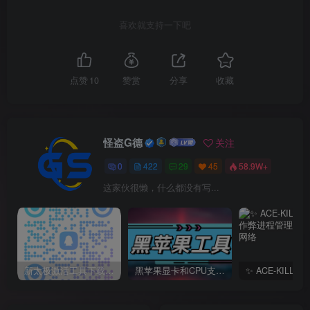
喜欢就支持一下吧
点赞
10
赞赏
分享
收藏
怪盗G德
关注
0
422
29
45
58.9W+
这家伙很懒，什么都没有写...
新太极激活工具下载/教程/充值/开户(QQ交流群号749113977)
黑苹果显卡和CPU支持情况以及购买硬件防踩坑指南