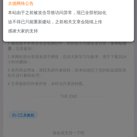
古德网络公告
本站由于之前被攻击导致访问异常，现已全部初始化
这个是从黑果小兵制作的黑苹果安装镜像11.3中提取出来的
迫不得已只能重新建站，之前相关文章会陆续上传
四叶草引导EFI文件。
感谢大家的支持
©
版权声明
1
修改版本苹果安卓及电脑软件，加群提示为修改者自留，
非本站信
息
，注意鉴别；
2
本网站部分资源来源于网络，仅供大家学习与参考，请于下载后24
小时内删除；
3
若作商业用途，请联系原作者授权，若本站侵犯了您的权益请联系
站长进行删除处理；
4
文章版权归作者所有，未经允许请勿转载。
THE END
工具教程
喜欢就支持一下吧