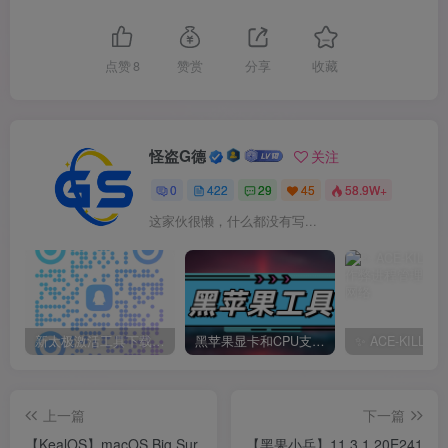
点赞
8
赞赏
分享
收藏
怪盗G德
关注
0
422
29
45
58.9W+
这家伙很懒，什么都没有写...
新太极激活工具下载/教程/充值/开户(QQ交流群号749113977)
黑苹果显卡和CPU支持情况以及购买硬件防踩坑指南
上一篇
下一篇
【KealOS】macOS Big Sur
【黑果小兵】11.3.1 20E241