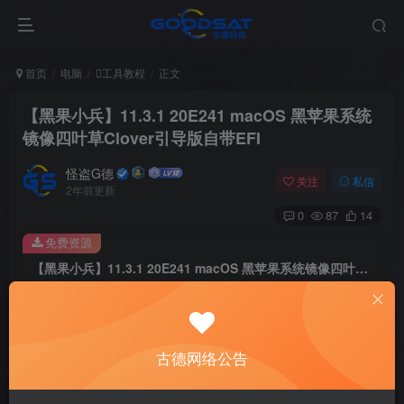
首页
电脑
工具教程
正文
【黑果小兵】11.3.1 20E241 macOS 黑苹果系统
镜像四叶草Clover引导版自带EFI
怪盗G德
关注
私信
2年前更新
0
87
14
免费资源
【黑果小兵】11.3.1 20E241 macOS 黑苹果系统镜像四叶草Clover引导版自带EFI
此内容为免费资源，请登录后查看
登录查看
古德网络公告