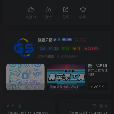
点赞
14
赞赏
分享
收藏
怪盗G德
关注
0
422
29
44
58.8W+
这家伙很懒，什么都没有写...
新太极激活工具下载/教程/充值/开户(QQ交流群号749113977)
黑苹果显卡和CPU支持情况以及购买硬件防踩坑指南
上一篇
下一篇
【黑果小兵】11.3 20E232
【黑果小兵】11.4 20F71