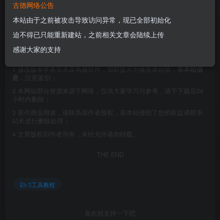
古德网络公告
本站由于之前被攻击导致访问异常，现已全部初始化
这个是从黑果小兵制作的黑苹果安装镜像11.3.1中提取出来
迫不得已只能重新建站，之前相关文章会陆续上传
的四叶草引导EFI文件,四叶草版本是5134。
感谢大家的支持
©
版权声明
1
修改版本苹果安卓及电脑软件，加群提示为修改者自留，
非本站信
息
，注意鉴别；
2
本网站部分资源来源于网络，仅供大家学习与参考，请于下载后24
小时内删除；
3
若作商业用途，请联系原作者授权，若本站侵犯了您的权益请联系
站长进行删除处理；
4
文章版权归作者所有，未经允许请勿转载。
THE END
工具教程
喜欢就支持一下吧