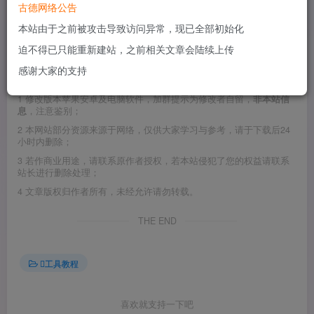
古德网络公告
本站由于之前被攻击导致访问异常，现已全部初始化
这个是从黑果小兵制作的黑苹果安装镜像11.4中提取出来的
迫不得已只能重新建站，之前相关文章会陆续上传
四叶草引导EFI文件,四叶草版本是5134。
感谢大家的支持
©
版权声明
1
修改版本苹果安卓及电脑软件，加群提示为修改者自留，
非本站信
息
，注意鉴别；
2
本网站部分资源来源于网络，仅供大家学习与参考，请于下载后24
小时内删除；
3
若作商业用途，请联系原作者授权，若本站侵犯了您的权益请联系
站长进行删除处理；
4
文章版权归作者所有，未经允许请勿转载。
THE END
工具教程
喜欢就支持一下吧