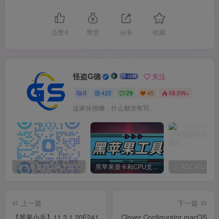
点赞
6
赞赏
分享
收藏
怪盗G德
关注
0
422
29
45
58.9W+
这家伙很懒，什么都没有写...
新太极激活工具下载/教程/充值/开户(QQ交流群号749113977)
黑苹果显卡和CPU支持情况以及购买硬件防踩坑指南
上一篇
下一篇
【黑果小兵】11.3.1 20E241
Clover Configurator macOS