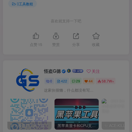
工具教程
喜欢就支持一下吧
点赞
15
赞赏
分享
收藏
怪盗G德
关注
0
422
29
44
58.7W+
这家伙很懒，什么都没有写...
新太极激活工具下载/教程/充值/开户(QQ交流群号749113977)
黑苹果显卡和CPU支持情况以及购买硬件防踩坑指南