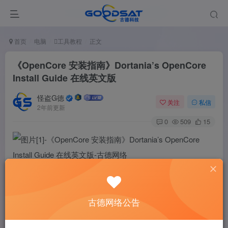
首页
电脑
工具教程
正文
《OpenCore 安装指南》Dortania’s OpenCore
Install Guide 在线英文版
怪盗G德
关注
私信
2年前更新
0
509
15
这个是来自Dortania制作的OC引导介绍和安装指南
古德网络公告
该教程详细介绍了OC引导的每个命令和参数的说明，非常建
议新手去学一下