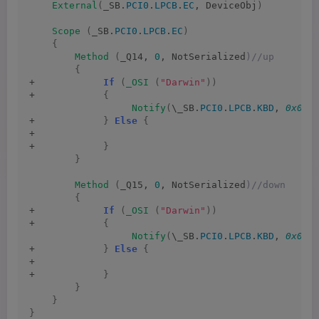
External
(
_SB.
PCI0
.
LPCB
.
EC
, DeviceObj
)
Scope
(
_SB.
PCI0
.
LPCB
.
EC
)
{
Method
(
_Q14, 
0
, NotSerialized
)//up
{
+            
If
(
_OSI
(
"Darwin"
))
+            
{
Notify
(
\_SB.
PCI0
.
LPCB
.
KBD
, 
0x040
+            
}
Else
{
+
+            
}
}
Method
(
_Q15, 
0
, NotSerialized
)//down
{
+            
If
(
_OSI
(
"Darwin"
))
+            
{
Notify
(
\_SB.
PCI0
.
LPCB
.
KBD
, 
0x040
+            
}
Else
{
+
+            
}
}
}
}