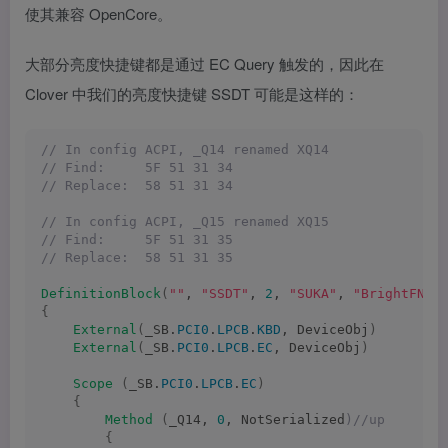
使其兼容 OpenCore。
大部分亮度快捷键都是通过 EC Query 触发的，因此在
Clover 中我们的亮度快捷键 SSDT 可能是这样的：
// In config ACPI, _Q14 renamed XQ14
// Find:     5F 51 31 34
// Replace:  58 51 31 34
// In config ACPI, _Q15 renamed XQ15
// Find:     5F 51 31 35
// Replace:  58 51 31 35
DefinitionBlock
(
""
, 
"SSDT"
, 
2
, 
"SUKA"
, 
"BrightFN"
,
{
External
(
_SB.
PCI0
.
LPCB
.
KBD
, DeviceObj
)
External
(
_SB.
PCI0
.
LPCB
.
EC
, DeviceObj
)
Scope
(
_SB.
PCI0
.
LPCB
.
EC
)
{
Method
(
_Q14, 
0
, NotSerialized
)//up
{