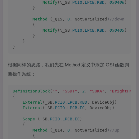
Notify
(
\_SB.
PCI0
.
LPCB
.
KBD
, 
0x0406
)
}
Method
(
_Q15, 
0
, NotSerialized
)//down
{
Notify
(
\_SB.
PCI0
.
LPCB
.
KBD
, 
0x0405
)
}
}
}
根据同样的思路，我们先在 Method 定义中添加 OSI 函数判
断操作系统：
DefinitionBlock
(
""
, 
"SSDT"
, 
2
, 
"SUKA"
, 
"BrightFN"
,
{
External
(
_SB.
PCI0
.
LPCB
.
KBD
, DeviceObj
)
External
(
_SB.
PCI0
.
LPCB
.
EC
, DeviceObj
)
Scope
(
_SB.
PCI0
.
LPCB
.
EC
)
{
Method
(
_Q14, 
0
, NotSerialized
)//up
{