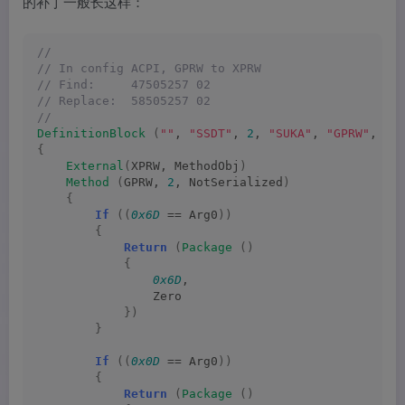
的补丁一般长这样：
//
// In config ACPI, GPRW to XPRW
// Find:     47505257 02
// Replace:  58505257 02
//
DefinitionBlock
(
""
, 
"SSDT"
, 
2
, 
"SUKA"
, 
"GPRW"
, 
0
)
{
External
(
XPRW, MethodObj
)
Method
(
GPRW, 
2
, NotSerialized
)
{
If
((
0x6D
 == Arg0
))
{
Return
(
Package
()
{
0x6D
,
                Zero
})
}
If
((
0x0D
 == Arg0
))
{
Return
(
Package
()