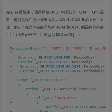
在 Else 区域中，调用原始 DSDT 中原始的 _Q14、_Q15 函
数、也就是现在已经被重命名为 XQ14 和 XQ15 的函数。当
然，别忘了在文件头部添加对 XQ14 和 XQ15 的函数的外部
引用（函数的外部引用类型为 MethodObj）：
DefinitionBlock
(
""
, 
"SSDT"
, 
2
, 
"SUKA"
, 
"BrightFN"
,
{
External
(
_SB.
PCI0
.
LPCB
.
KBD
, DeviceObj
)
External
(
_SB.
PCI0
.
LPCB
.
EC
, DeviceObj
)
+    
External
(
_SB.
PCI0
.
LPCB
.
EC
.
XQ14
, MethodObj
)
+    
External
(
_SB.
PCI0
.
LPCB
.
EC
.
XQ15
, MethodObj
)
Scope
(
_SB.
PCI0
.
LPCB
.
EC
)
{
Method
(
_Q14, 
0
, NotSerialized
)//up
{
+            
If
(
_OSI
(
"Darwin"
))
+            
{
Notify
(
\_SB.
PCI0
.
LPCB
.
KBD
, 
0x040
+            
}
Else
{