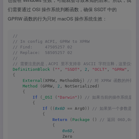
们需要通过 OSI 操作系统判断函数，确保 SSDT 中的
GPRW 函数的行为只对 macOS 操作系统生效：
//
// In config ACPI, GPRW to XPRW
// Find:     47505257 02
// Replace:  58505257 02
//
// 需要注意的是，ACPI 里不支持非 ASCII 字符注释，这里仅
DefinitionBlock
(
""
, 
"SSDT"
, 
2
, 
"OCLT"
, 
"GPRW"
, 
0
)
{
External
(
XPRW, MethodObj
)
 // 对 XPRW 函数的外部引
Method
(
GPRW, 
2
, NotSerialized
)
{
If
(
_OSI
(
"Darwin"
))
 // 如果当前的操作系统是 m
{
If
((
0x6D
 == Arg0
))
 // 如果第一个参数是 0x
{
Return
(
Package
()
 // 返回 06D,0x0
{
0x6D
,
                    Zero