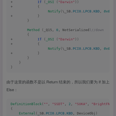
+            
If
(
_OSI
(
"Darwin"
))
+            
{
Notify
(
\_SB.
PCI0
.
LPCB
.
KBD
, 
0x040
+            
}
}
Method
(
_Q15, 
0
, NotSerialized
)//down
{
+            
If
(
_OSI
(
"Darwin"
))
+            
{
Notify
(
\_SB.
PCI0
.
LPCB
.
KBD
, 
0x040
+            
}
}
}
}
由于这里的函数不是以 Return 结束的，所以我们要为 If 加上
Else：
DefinitionBlock
(
""
, 
"SSDT"
, 
2
, 
"SUKA"
, 
"BrightFN"
,
{
External
(
_SB.
PCI0
.
LPCB
.
KBD
, DeviceObj
)