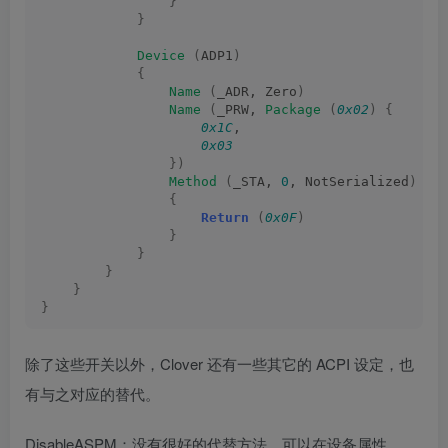
}
}
Device
(
ADP1
)
{
Name
(
_ADR, Zero
)
Name
(
_PRW, 
Package
(
0x02
)
{
0x1C
,
0x03
})
Method
(
_STA, 
0
, NotSerialized
)
{
Return
(
0x0F
)
}
}
}
}
}
除了这些开关以外，Clover 还有一些其它的 ACPI 设定，也
有与之对应的替代。
DisableASPM：没有很好的代替方法，可以在设备属性