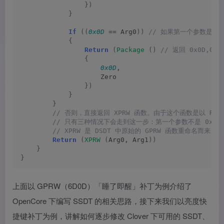
})
}
If
((
0x0D
 == Arg0
))
 // 如果第一个参数是 0x
{
Return
(
Package
()
 // 返回 0x0D,0x
{
0x0D
,
                    Zero
})
}
}
 // 否则，直接返回 XPRW 函数。由于这个函数是以 Retu
 // 只有三种情况下会走到这一步：第一个参数不是 0x6D；
 // XPRW 是 DSDT 中原始的 GPRW 函数重命名而来，
Return
(
XPRW
(
Arg0, Arg1
))
}
}
上面以 GPRW（6D0D）「睡了即醒」补丁为例介绍了
OpenCore 下编写 SSDT 的相关思路，接下来我们以亮度快
捷键补丁为例，讲解如何逐步修改 Clover 下可用的 SSDT、