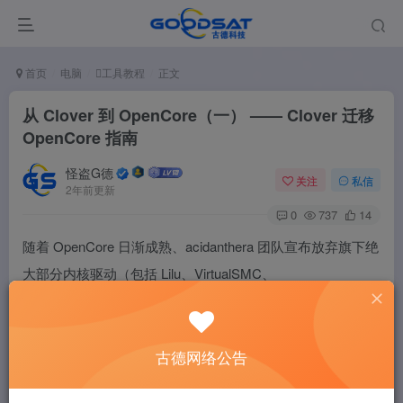
首页
电脑
工具教程
正文
从 Clover 到 OpenCore（一） —— Clover 迁移
OpenCore 指南
怪盗G德
关注
私信
2年前更新
0
737
14
随着 OpenCore 日渐成熟、acidanthera 团队宣布放弃旗下绝
大部分内核驱动（包括 Lilu、VirtualSMC、
WhateverGreen、AppleALC 等）对 Clover 的兼容性支持，
与其届时被迫更换，不如主动从 Clover 迁移 OpenCore。
古德网络公告