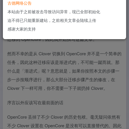
古德网络公告
本站由于之前被攻击导致访问异常，现已全部初始化
当然面对迁移，有的人会选择直接抛弃之前 Clover 的全部成
迫不得已只能重新建站，之前相关文章会陆续上传
果，直接从零开始配置 OpenCore。但是我相信对于大部分
感谢大家的支持
人来说更希望通过简简单单的修补，在现有的 EFI 的基础上
迁移到 OpenCore，因此我开始撰写这篇文章。
然而不幸的是从 Clover 切换到 OpenCore 并不是一个简单的
任务，因此这种迁移应该是渐进式的，不可能一蹴而就。那
什么是「渐进式」呢？意思就是，如果你按照本文的步骤一
步一步按顺序进行，那么大部分迁移步骤产生的修改，在
Clover 下一样可用，你不需要一下子就扔掉 Clover。
序言以外应该写在最前面的话
OpenCore 丢掉了不少 Clover 的历史包袱。毫无疑问依然有
不少 Clover 设置在 OpenCore 是没有可以直接替代的。因此