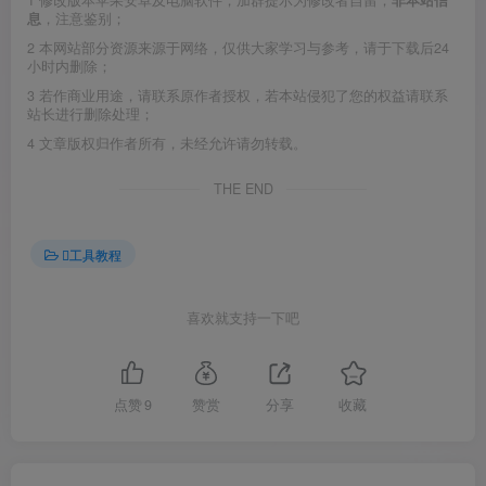
1
修改版本苹果安卓及电脑软件，加群提示为修改者自留，
非本站信
息
，注意鉴别；
2
本网站部分资源来源于网络，仅供大家学习与参考，请于下载后24
小时内删除；
3
若作商业用途，请联系原作者授权，若本站侵犯了您的权益请联系
站长进行删除处理；
4
文章版权归作者所有，未经允许请勿转载。
THE END
工具教程
喜欢就支持一下吧
点赞
9
赞赏
分享
收藏