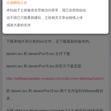
下载解压出来的 unlocker-master 文件夹复制到VMware虚拟
古德网络公告
机的根目录
本站由于之前被攻击导致访问异常，现已全部初始化
迫不得已只能重新建站，之前相关文章会陆续上传
感谢大家的支持
下载单独共享出来的iso文件，去下载最新的版本的。
darwin.iso 和 darwinPre15.iso 文件下载
darwin.iso 和 darwinPre15.iso 的官方下载页面
http://softwareupdate.vmware.com/cds/vmw-desktop/fusion/
把 darwin.iso 和 darwinPre15.iso 两个文件放到VMware根目
录。
下载 VMware Workstation Unlocker 3.0.3 ,解压到VM安装根