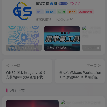
怪盗G德
关注
0
422
29
45
58.9W+
这家伙很懒，什么都没有写...
新太极激活工具下载/教程/充值/开户(QQ交流群号749113977)
黑苹果显卡和CPU支持情况以及购买硬件防踩坑指南
上一篇
下一篇
Win32 Disk Imager v1.0 免
虚拟机 VMware Workstation
安装简体中文绿色版下载
Pro 解锁macOS苹果系统安
装说明
相关推荐