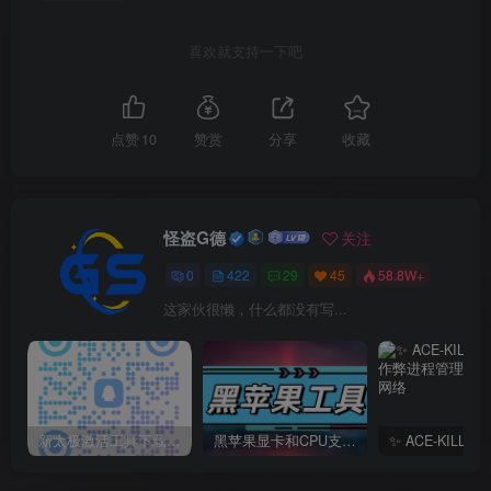
喜欢就支持一下吧
点赞
10
赞赏
分享
收藏
怪盗G德
关注
0
422
29
45
58.8W+
这家伙很懒，什么都没有写...
新太极激活工具下载/教程/充值/开户(QQ交流群号749113977)
黑苹果显卡和CPU支持情况以及购买硬件防踩坑指南