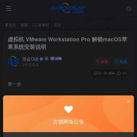
首页
电脑
工具教程
正文
虚拟机 VMware Workstation Pro 解锁macOS苹
果系统安装说明
怪盗G德
关注
私信
2年前更新
0
404
10
第一步
正常下载安装 VMware Workstation Pro
下载地址：
https://pan.baidu.com/s/1aytCzlXzLqFqJ-
古德网络公告
9T9gb8Nw
提取码：f7q6